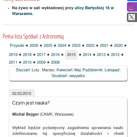
Na żywo w sali wykładowej przy
ulicy Bartyckiej 18 w
Warszawie
.
Pełna lista Spotkań z Astronomią
Przyszłe
★
2026
★
2025
★
2024
★
2023
★
2022
★
2021
★
2020
★
2019
★
2018
★
2017
★
2016
★
2015
★
2014
★
2013
★
2012
★
2015
2011
★
2010
★
2009
★
2008
Wybrane
Styczeń
Luty
Marzec
Kwiecień
Maj
Październik
Listopad
Grudzień
wszystko
02.03.2015
Czym jest nauka?
Michał Bejger
(CAMK, Warszawa)
Wykład będzie poświęcony zagadnieniu uprawiania nauki:
zdefiniowaniu tej specyficznej działalności i chwili