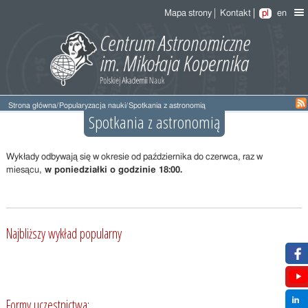
Mapa strony
Kontakt
pl
en
Strona główna
/
Popularyzacja nauki
/
Spotkania z astronomią
Spotkania z astronomią
Wykłady odbywają się w okresie od października do czerwca, raz w
miesącu,
w poniedziałki o godzinie 18:00.
Najbliższy wykład popularny
Formy uczestnictwa: