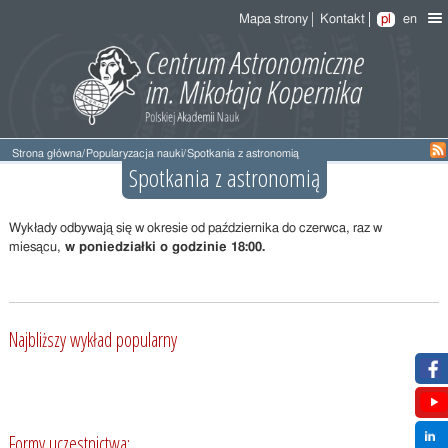
Mapa strony
Kontakt
pl
en
Strona główna
/
Popularyzacja nauki
/
Spotkania z astronomią
Spotkania z astronomią
Wykłady odbywają się w okresie od października do czerwca, raz w
miesącu,
w poniedziałki o godzinie 18:00.
Najbliższy wykład popularny
Formy uczestnictwa: