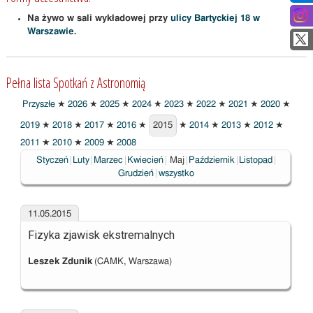
Na żywo w sali wykładowej przy
ulicy Bartyckiej 18 w
Warszawie
.
Pełna lista Spotkań z Astronomią
Przyszłe
★
2026
★
2025
★
2024
★
2023
★
2022
★
2021
★
2020
★
2019
★
2018
★
2017
★
2016
★
2015
★
2014
★
2013
★
2012
★
2015
2011
★
2010
★
2009
★
2008
Wybrane
Styczeń
Luty
Marzec
Kwiecień
Maj
Październik
Listopad
Grudzień
wszystko
11.05.2015
Fizyka zjawisk ekstremalnych
Leszek Zdunik
(CAMK, Warszawa)