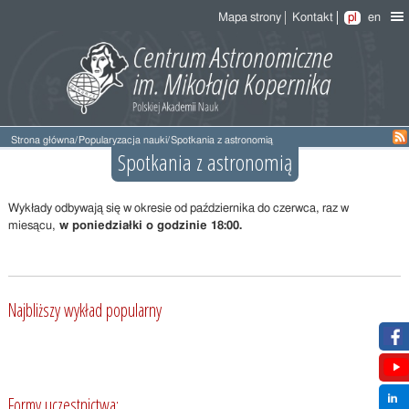
Mapa strony
Kontakt
pl
en
Strona główna
/
Popularyzacja nauki
/
Spotkania z astronomią
Spotkania z astronomią
Wykłady odbywają się w okresie od października do czerwca, raz w
miesącu,
w poniedziałki o godzinie 18:00.
Najbliższy wykład popularny
Formy uczestnictwa: