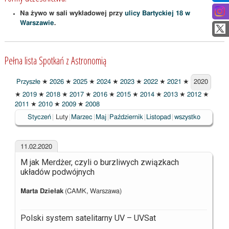
Na żywo w sali wykładowej przy
ulicy Bartyckiej 18 w
Warszawie
.
Pełna lista Spotkań z Astronomią
Przyszłe
★
2026
★
2025
★
2024
★
2023
★
2022
★
2021
★
2020
2020
★
2019
★
2018
★
2017
★
2016
★
2015
★
2014
★
2013
★
2012
★
2011
★
2010
★
2009
★
2008
Wybrane
Styczeń
Luty
Marzec
Maj
Październik
Listopad
wszystko
11.02.2020
M jak Merdżer, czyli o burzliwych związkach
układów podwójnych
Marta Dziełak
(CAMK, Warszawa)
Polski system satelitarny UV – UVSat