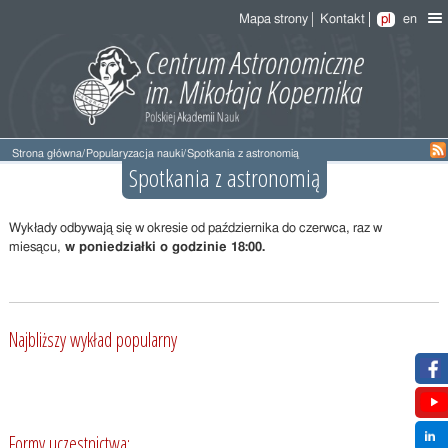
Mapa strony
Kontakt
pl
en
Strona główna
/
Popularyzacja nauki
/
Spotkania z astronomią
Spotkania z astronomią
Wykłady odbywają się w okresie od października do czerwca, raz w
miesącu,
w poniedziałki o godzinie 18:00.
Najbliższy wykład popularny
Formy uczestnictwa: