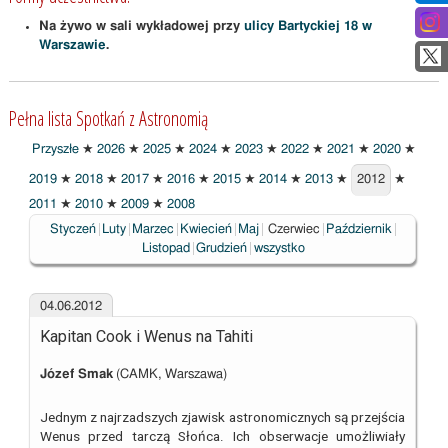
Na żywo w sali wykładowej przy
ulicy Bartyckiej 18 w
Warszawie
.
Pełna lista Spotkań z Astronomią
Przyszłe
★
2026
★
2025
★
2024
★
2023
★
2022
★
2021
★
2020
★
2019
★
2018
★
2017
★
2016
★
2015
★
2014
★
2013
★
2012
★
2012
2011
★
2010
★
2009
★
2008
Wybrane
Styczeń
Luty
Marzec
Kwiecień
Maj
Czerwiec
Październik
Listopad
Grudzień
wszystko
04.06.2012
Kapitan Cook i Wenus na Tahiti
Józef Smak
(CAMK, Warszawa)
Jednym z najrzadszych zjawisk astronomicznych są przejścia
Wenus przed tarczą Słońca. Ich obserwacje umożliwiały