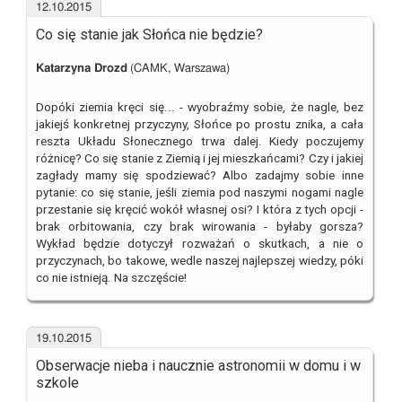
12.10.2015
Co się stanie jak Słońca nie będzie?
Katarzyna Drozd
(CAMK, Warszawa)
Dopóki ziemia kręci się... - wyobraźmy sobie, że nagle, bez
jakiejś konkretnej przyczyny, Słońce po prostu znika, a cała
reszta Układu Słonecznego trwa dalej. Kiedy poczujemy
różnicę? Co się stanie z Ziemią i jej mieszkańcami? Czy i jakiej
zagłady mamy się spodziewać? Albo zadajmy sobie inne
pytanie: co się stanie, jeśli ziemia pod naszymi nogami nagle
przestanie się kręcić wokół własnej osi? I która z tych opcji -
brak orbitowania, czy brak wirowania - byłaby gorsza?
Wykład będzie dotyczył rozważań o skutkach, a nie o
przyczynach, bo takowe, wedle naszej najlepszej wiedzy, póki
co nie istnieją. Na szczęście!
19.10.2015
Obserwacje nieba i naucznie astronomii w domu i w
szkole