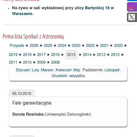
Na żywo w sali wykładowej przy
ulicy Bartyckiej 18 w
Warszawie
.
Pełna lista Spotkań z Astronomią
Przyszłe
★
2026
★
2025
★
2024
★
2023
★
2022
★
2021
★
2020
★
2019
★
2018
★
2017
★
2016
★
2015
★
2014
★
2013
★
2012
★
2015
2011
★
2010
★
2009
★
2008
Wybrane
Styczeń
Luty
Marzec
Kwiecień
Maj
Październik
Listopad
Grudzień
wszystko
05.10.2015
Fale garawitacyjne
Dorota Rosińska
(Uniwersytet Zielonogórski)