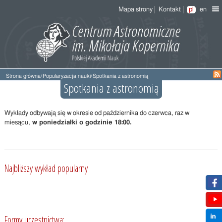
Mapa strony
Kontakt
pl
en
Strona główna
/
Popularyzacja nauki
/
Spotkania z astronomią
Spotkania z astronomią
Wykłady odbywają się w okresie od października do czerwca, raz w
miesącu,
w poniedziałki o godzinie 18:00.
Najbliższy wykład popularny
Formy uczestnictwa: