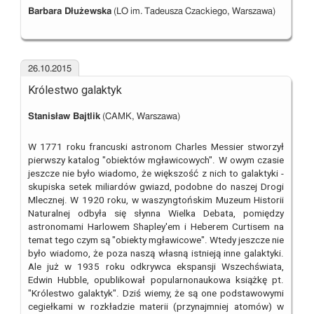
Barbara Dłużewska
(LO im. Tadeusza Czackiego, Warszawa)
26.10.2015
Królestwo galaktyk
Stanisław Bajtlik
(CAMK, Warszawa)
W 1771 roku francuski astronom Charles Messier stworzył
pierwszy katalog "obiektów mgławicowych". W owym czasie
jeszcze nie było wiadomo, że większość z nich to galaktyki -
skupiska setek miliardów gwiazd, podobne do naszej Drogi
Mlecznej. W 1920 roku, w waszyngtońskim Muzeum Historii
Naturalnej odbyła się słynna Wielka Debata, pomiędzy
astronomami Harlowem Shapley'em i Heberem Curtisem na
temat tego czym są "obiekty mgławicowe". Wtedy jeszcze nie
było wiadomo, że poza naszą własną istnieją inne galaktyki.
Ale już w 1935 roku odkrywca ekspansji Wszechświata,
Edwin Hubble, opublikował popularnonaukowa książkę pt.
"Królestwo galaktyk". Dziś wiemy, że są one podstawowymi
cegiełkami w rozkładzie materii (przynajmniej atomów) w