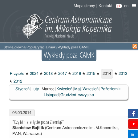
Mapa strony
Kontakt
pl
en
Strona główna
/
Popularyzacja nauki
/
Wykłady poza CAMK
Wykłady poza CAMK
Przyszłe
★
2024
★
2018
★
2017
★
2016
★
2015
★
2014
★
2013
2014
★
2012
Wybrane
Styczeń
Luty
Marzec
Kwiecień
Maj
Wrzesień
Październik
Listopad
Grudzień
wszystko
06.03.2014
"Czy istnieje życie poza Ziemią?"
Stanisław Bajtlik
(Centrum Astronomiczne im. M.Kopernika,
PAN, Warszawa)