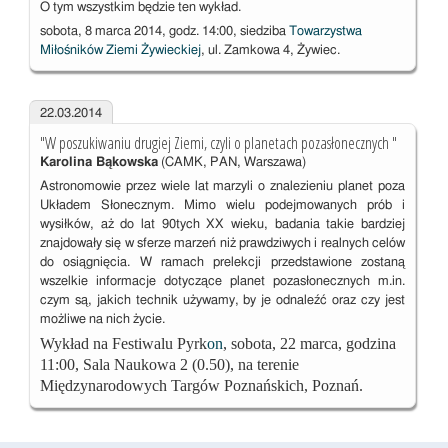
O tym wszystkim będzie ten wykład.
sobota, 8 marca 2014, godz. 14:00, siedziba
Towarzystwa
Miłośników Ziemi Żywieckiej
, ul. Zamkowa 4, Żywiec.
22.03.2014
"W poszukiwaniu drugiej Ziemi, czyli o planetach pozasłonecznych "
Karolina Bąkowska
(CAMK, PAN, Warszawa)
Astronomowie przez wiele lat marzyli o znalezieniu planet poza
Układem Słonecznym. Mimo wielu podejmowanych prób i
wysiłków, aż do lat 90tych XX wieku, badania takie bardziej
znajdowały się w sferze marzeń niż prawdziwych i realnych celów
do osiągnięcia. W ramach prelekcji przedstawione zostaną
wszelkie informacje dotyczące planet pozasłonecznych m.in.
czym są, jakich technik używamy, by je odnaleźć oraz czy jest
możliwe na nich życie.
Wykład na
Fest
iwalu Pyr
k
on
,
sobota, 22 marca, godzina
11:00, Sala Naukowa 2 (0.50), na terenie
Międzynarodowych Targów Poznańskich, Poznań.