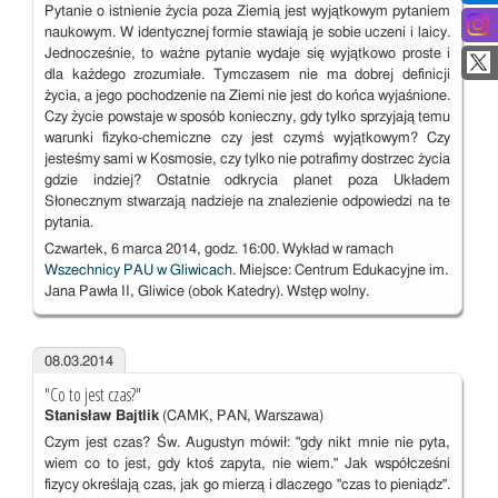
Pytanie o istnienie życia poza Ziemią jest wyjątkowym pytaniem
naukowym. W identycznej formie stawiają je sobie uczeni i laicy.
Jednocześnie, to ważne pytanie wydaje się wyjątkowo proste i
dla każdego zrozumiałe. Tymczasem nie ma dobrej definicji
życia, a jego pochodzenie na Ziemi nie jest do końca wyjaśnione.
Czy życie powstaje w sposób konieczny, gdy tylko sprzyjają temu
warunki fizyko-chemiczne czy jest czymś wyjątkowym? Czy
jesteśmy sami w Kosmosie, czy tylko nie potrafimy dostrzec życia
gdzie indziej? Ostatnie odkrycia planet poza Układem
Słonecznym stwarzają nadzieje na znalezienie odpowiedzi na te
pytania.
Czwartek, 6 marca 2014, godz. 16:00. Wykład w ramach
Wszechnicy PAU w Gliwicach
. Miejsce: Centrum Edukacyjne im.
Jana Pawła II, Gliwice (obok Katedry). Wstęp wolny.
08.03.2014
"Co to jest czas?"
Stanisław Bajtlik
(CAMK, PAN, Warszawa)
Czym jest czas? Św. Augustyn mówił: "gdy nikt mnie nie pyta,
wiem co to jest, gdy ktoś zapyta, nie wiem." Jak współcześni
fizycy określają czas, jak go mierzą i dlaczego "czas to pieniądz".