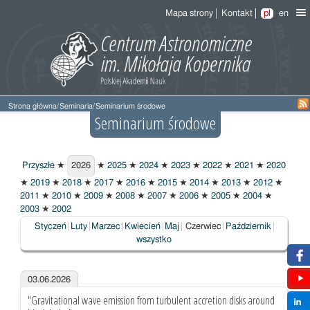
Mapa strony
Kontakt
pl
en
Strona główna
/
Seminaria
/
Seminarium środowe
Seminarium środowe
Przyszłe
★
2026
★
2025
★
2024
★
2023
★
2022
★
2021
★
2020
2026
★
2019
★
2018
★
2017
★
2016
★
2015
★
2014
★
2013
★
2012
★
2011
★
2010
★
2009
★
2008
★
2007
★
2006
★
2005
★
2004
★
2003
★
2002
Wybrane
Styczeń
Luty
Marzec
Kwiecień
Maj
Czerwiec
Październik
wszystko
03.06.2026
"Gravitational wave emission from turbulent accretion disks around