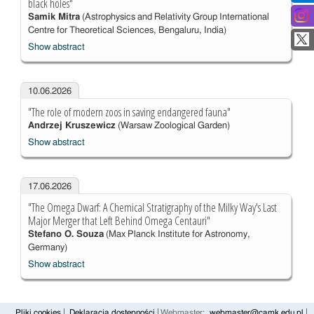
black holes"
Samik Mitra
(Astrophysics and Relativity Group International
Centre for Theoretical Sciences, Bengaluru, India)
Show abstract
10.06.2026
"The role of modern zoos in saving endangered fauna"
Andrzej Kruszewicz
(Warsaw Zoological Garden)
Show abstract
17.06.2026
"The Omega Dwarf: A Chemical Stratigraphy of the Milky Way's Last
Major Merger that Left Behind Omega Centauri"
Stefano O. Souza
(Max Planck Institute for Astronomy,
Germany)
Show abstract
Pliki cookies
Deklaracja dostępności
Webmaster:
webmaster@camk.edu.pl