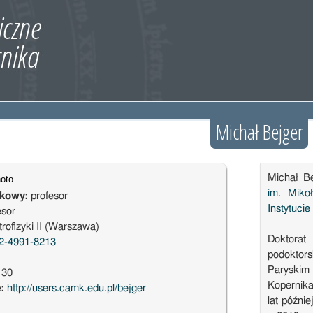
Michał Bejger
Michał Be
im. Miko
ukowy:
profesor
Instytuci
esor
rofizyki II (Warszawa)
Doktorat
2-4991-8213
podoktors
Paryskim
130
Kopernika
e:
http://users.camk.edu.pl/bejger
lat późnie