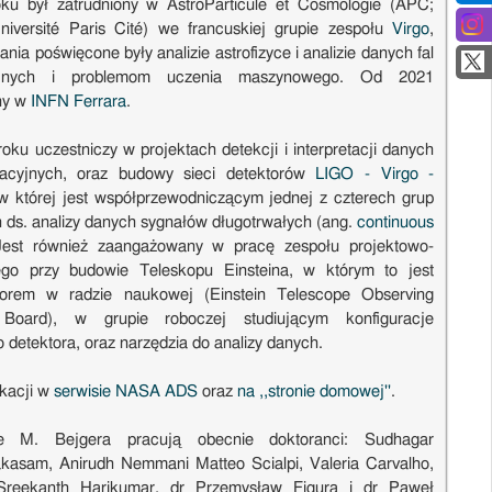
ku był zatrudniony w AstroParticule et Cosmologie (APC;
iversité Paris Cité) we francuskiej grupie zespołu
Virgo
,
ania poświęcone były analizie astrofizyce i analizie danych fal
cyjnych i problemom uczenia maszynowego. Od 2021
ny w
INFN Ferrara
.
oku uczestniczy w projektach detekcji i interpretacji danych
itacyjnych, oraz budowy sieci detektorów
LIGO - Virgo -
 w której jest współprzewodniczącym jednej z czterech grup
 ds. analizy danych sygnałów długotrwałych (ang.
continuous
Jest również zaangażowany w pracę zespołu projektowo-
go przy budowie Teleskopu Einsteina, w którym to jest
torem w radzie naukowej (Einstein Telescope Observing
Board), w grupie roboczej studiującym konfiguracje
o detektora, oraz narzędzia do analizy danych.
ikacji w
serwisie NASA ADS
oraz
na ,,stronie domowej''
.
e M. Bejgera pracują obecnie doktoranci: Sudhagar
asam, Anirudh Nemmani Matteo Scialpi, Valeria Carvalho,
Sreekanth Harikumar, dr Przemysław Figura i dr Paweł