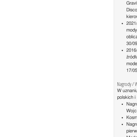
Gravi
Disco
kiero
2021
modyf
oblic
30/0
2016
źródł
model
17/05
Nagrody / W
W uznaniu
polskich 
Nagr
Wojc
Kosm
Nagro
pierw