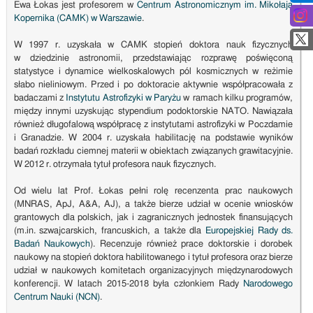
Ewa Łokas jest profesorem w
Centrum Astronomicznym im. Mikołaja
Kopernika (CAMK) w Warszawie
.
W 1997 r. uzyskała w CAMK stopień doktora nauk fizycznych
w dziedzinie astronomii, przedstawiając rozprawę poświęconą
statystyce i dynamice wielkoskalowych pól kosmicznych w reżimie
słabo nieliniowym. Przed i po doktoracie aktywnie współpracowała z
badaczami z
Instytutu Astrofizyki w Paryżu
w ramach kilku programów,
między innymi uzyskując stypendium podoktorskie NATO. Nawiązała
również długofalową współpracę z instytutami astrofizyki w Poczdamie
i Granadzie. W 2004 r. uzyskała habilitację na podstawie wyników
badań rozkładu ciemnej materii w obiektach związanych grawitacyjnie.
W 2012 r. otrzymała tytuł profesora nauk fizycznych.
Od wielu lat Prof. Łokas pełni rolę recenzenta prac naukowych
(MNRAS, ApJ, A&A, AJ), a także bierze udział w ocenie wniosków
grantowych dla polskich, jak i zagranicznych jednostek finansujących
(m.in. szwajcarskich, francuskich, a także dla
Europejskiej Rady ds.
Badań Naukowych
). Recenzuje również prace doktorskie i dorobek
naukowy na stopień doktora habilitowanego i tytuł profesora oraz bierze
udział w naukowych komitetach organizacyjnych międzynarodowych
konferencji. W latach 2015-2018 była członkiem Rady
Narodowego
Centrum Nauki (NCN)
.