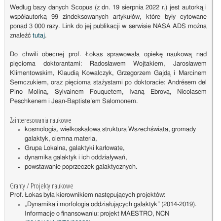
Według bazy danych Scopus (z dn. 19 sierpnia 2022 r.) jest autorką i
współautorką 99 zindeksowanych artykułów, które były cytowane
ponad 3 000 razy. Link do jej publikacji w serwisie NASA ADS można
znaleźć
tutaj
.
Do chwili obecnej prof. Łokas sprawowała opiekę naukową nad
pięcioma doktorantami: Radosławem Wojtakiem, Jarosławem
Klimentowskim, Klaudią Kowalczyk, Grzegorzem Gajdą i Marcinem
Semczukiem, oraz pięcioma stażystami po doktoracie: Andrésem del
Pino Moliną, Sylvainem Fouquetem, Ivaną Ebrovą, Nicolasem
Peschkenem i Jean-Baptiste’em Salomonem.
Zainteresowania naukowe
kosmologia, wielkoskalowa struktura Wszechświata, gromady
galaktyk, ciemna materia,
Grupa Lokalna, galaktyki karłowate,
dynamika galaktyk i ich oddziaływań,
powstawanie poprzeczek galaktycznych.
Granty / Projekty naukowe
Prof. Łokas była kierownikiem następujących projektów:
„Dynamika i morfologia oddziałujących galaktyk” (2014-2019).
Informacje o finansowaniu: projekt MAESTRO, NCN