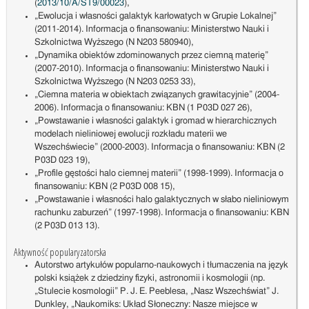
(
2013/10/A/ST9/00023
),
„Ewolucja i własności galaktyk karłowatych w Grupie Lokalnej”
(2011-2014). Informacja o finansowaniu: Ministerstwo Nauki i
Szkolnictwa Wyższego (N N203 580940),
„Dynamika obiektów zdominowanych przez ciemną materię”
(2007-2010). Informacja o finansowaniu: Ministerstwo Nauki i
Szkolnictwa Wyższego (N N203 0253 33),
„Ciemna materia w obiektach związanych grawitacyjnie” (2004-
2006). Informacja o finansowaniu: KBN (1 P03D 027 26),
„Powstawanie i własności galaktyk i gromad w hierarchicznych
modelach nieliniowej ewolucji rozkładu materii we
Wszechświecie” (2000-2003). Informacja o finansowaniu: KBN (2
P03D 023 19),
„Profile gęstości halo ciemnej materii” (1998-1999). Informacja o
finansowaniu: KBN (2 P03D 008 15),
„Powstawanie i własności halo galaktycznych w słabo nieliniowym
rachunku zaburzeń” (1997-1998). Informacja o finansowaniu: KBN
(2 P03D 013 13).
Aktywność popularyzatorska
Autorstwo artykułów popularno-naukowych i tłumaczenia na język
polski książek z dziedziny fizyki, astronomii i kosmologii (np.
„Stulecie kosmologii” P. J. E. Peeblesa, „Nasz Wszechświat” J.
Dunkley, „Naukomiks: Układ Słoneczny: Nasze miejsce w