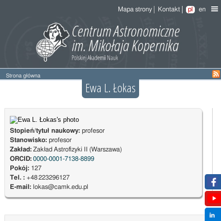
Mapa strony
Kontakt
pl
en
Strona główna
Ewa L. Łokas
Stopień/tytuł naukowy:
profesor
Stanowisko:
profesor
Zakład:
Zakład Astrofizyki II (Warszawa)
ORCID:
0000-0001-7138-8899
Pokój:
127
Tel. :
+48 223296127
E-mail:
lokas@camk.edu.pl