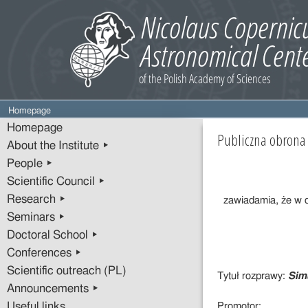
Homepage
Homepage
Publiczna
Publiczna obron
About the Institute ▸
obrona
People ▸
rozprawy
doktorskiej
Scientific Council ▸
mgr.
Research ▸
zawiadamia, że w 
Mohammada
Seminars ▸
Hassana
Doctoral School ▸
Naddafa
Conferences ▸
Scientific outreach (PL)
Tytuł rozprawy:
Simu
Announcements ▸
Useful links
Promotor: