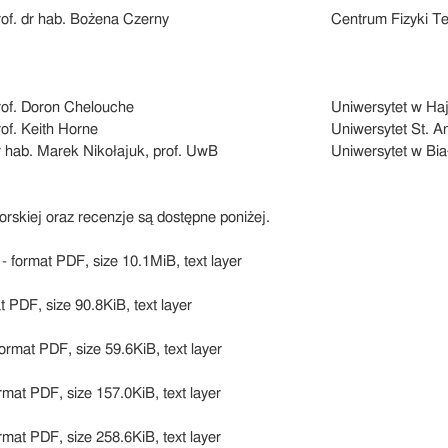
rof. dr hab. Bożena Czerny
Centrum Fizyki Te
rof. Doron Chelouche
Uniwersytet w Hajf
rof. Keith Horne
Uniwersytet St. 
r hab. Marek Nikołajuk, prof. UwB
Uniwersytet w Bi
rskiej oraz recenzje są dostępne poniżej.
- format PDF, size 10.1MiB, text layer
t PDF, size 90.8KiB, text layer
ormat PDF, size 59.6KiB, text layer
rmat PDF, size 157.0KiB, text layer
rmat PDF, size 258.6KiB, text layer