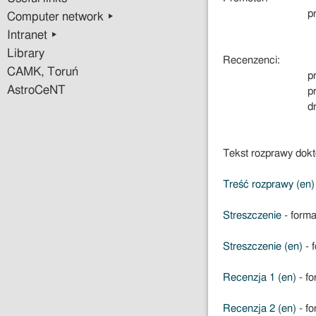
p
Computer network ▸
Intranet ▸
Library
Recenzenci:
CAMK, Toruń
p
AstroCeNT
p
d
Tekst rozprawy dokto
Treść rozprawy (en)
Streszczenie
- forma
Streszczenie (en)
- f
Recenzja 1 (en)
- fo
Recenzja 2 (en)
- fo