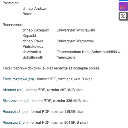
Promotor:
dr hab. Andrzej
Baran
Recenzenci:
dr hab. Grzegorz
Uniwersytet Wrocławski
Kopacki
dr hab. Paweł
Uniwersytet Warszawski
Pietrukowicz
dr Veronika
Obserwatorium Karla Schwarzschilda w
Schaffenroth
Niemczech
Tekst rozprawy doktorskiej oraz recenzje są dostępne poniżej.
Treść rozprawy (en)
- format PDF, rozmiar 19.4MiB skan
Abstract (en)
- format PDF, rozmiar 287.3KiB skan
Streszczenie (pl)
- format PDF, rozmiar 338.4KiB skan
Recenzja 1 (en)
- format PDF, rozmiar 1.5MiB skan
Recenzja 2 (en)
- format PDF, rozmiar 904.8KiB skan