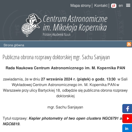
Mapa strony
Kontakt
pl
en
Strona główna
Publiczna
Publiczna obrona rozprawy doktorskiej mgr. Sachu Sanjayan
obrona
rozprawy
Rada Naukowa Centrum Astronomicznego im. M. Kopernika PAN
doktorskiej
mgr.
zawiadamia, że w dniu
27 września 2024 r. (piątek) o godz. 13:30
w Sali
Sachu
Wykładowej Centrum Astronomicznego im. M. Kopernika PAN w
Sanjayan
Warszawie przy ulicy Bartyckiej 18, odbędzie się publiczna obrona rozprawy
doktorskiej
mgr. Sachu Sanjayan
Tytuł rozprawy:
Kepler photometry of two open clusters NGC6791 and
NGC6819
.