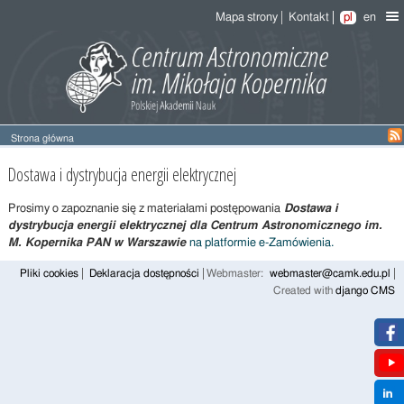
Mapa strony
Kontakt
pl
en
Strona główna
Dostawa
Dostawa i dystrybucja energii elektrycznej
i
dystrybucja
Prosimy o zapoznanie się z materiałami postępowania
Dostawa i
energii
dystrybucja energii elektrycznej dla Centrum Astronomicznego im.
elektrycznej
M. Kopernika PAN w Warszawie
na platformie e-Zamówienia.
Pliki cookies
Deklaracja dostępności
Webmaster:
webmaster@camk.edu.pl
Created with
django CMS