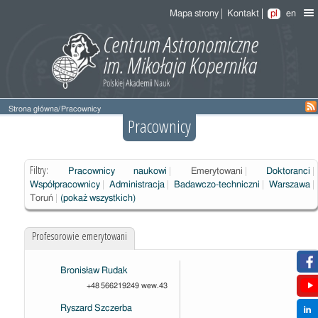
Mapa strony
Kontakt
pl
en
Strona główna
/
Pracownicy
Pracownicy
Filtry:
Pracownicy naukowi
Emerytowani
Doktoranci
Współpracownicy
Administracja
Badawczo-techniczni
Warszawa
Toruń
(pokaż wszystkich)
Profesorowie emerytowani
Bronisław Rudak
+48 566219249 wew.43
Ryszard Szczerba