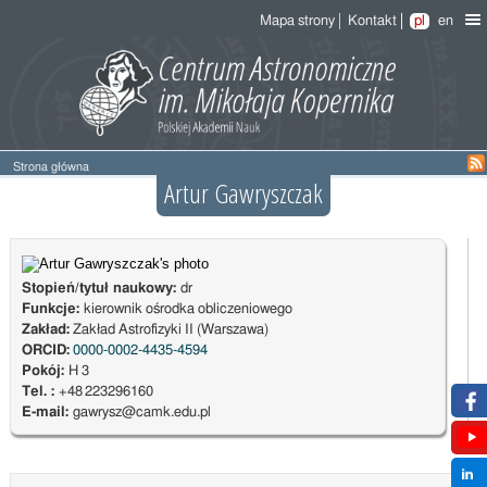
Mapa strony
Kontakt
pl
en
Strona główna
Artur Gawryszczak
Stopień/tytuł naukowy:
dr
Funkcje:
kierownik ośrodka obliczeniowego
Zakład:
Zakład Astrofizyki II (Warszawa)
ORCID:
0000-0002-4435-4594
Pokój:
H 3
Tel. :
+48 223296160
E-mail:
gawrysz@camk.edu.pl