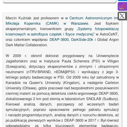
Marcin Kuźniak jest profesorem w
w
Centrum Astronomicznym im.
Mikołaja Kopernika (CAMK) w Warszawie
. Jest fizykiem
eksperymentalnym, kierownikiem grupy
„Systemy fotopowielaczy
krzemowych w astrofizyce cząstek i fizyce medycznej”
w AstroCeNT,
oraz członkiem współprac
DEAP-3600
,
DarkSide-20k
i Global Argon
Dark Matter Collaboration.
W 2009 r. obronił doktorat przygotowany na Uniwersytecie
Jagiellońskim oraz w Instytucie Paula Scherrera (PSI) w Villigen
(Szwajcaria), dotyczący eksperymentów z zimnymi i ultrazimnymi
neutronami (nTRV/BRAND, nEDM@PSI) i wynikający z jego 3-
letniego pobytu badawczego w PSI. Od 2009 roku był zatrudniony w
Kanadzie na Queen's University (Kingston), a następnie Carleton
University (Ottawa), gdzie pracował nad bezpośrednimi poszukiwanimi
ciemnej materii za pomocą detektora ciekło-argonowego DEAP-3600,
zlokalizowanego 2 km pod ziemią w laboratorium SNOLAB (Sudbury).
Kierował analizą danych, począwszy od wczesnych badań
symulacyjnych, poprzez opracowanie pełnego pakietu symulacji
i narzędzi programistycznych, analizę danych z rozruchu detektora, aż
po publikację pierwszych wyników z DEAP-3600 w 2017 r. Był również
odpowiedzialny za kilka kluczowych elementów badawczo-