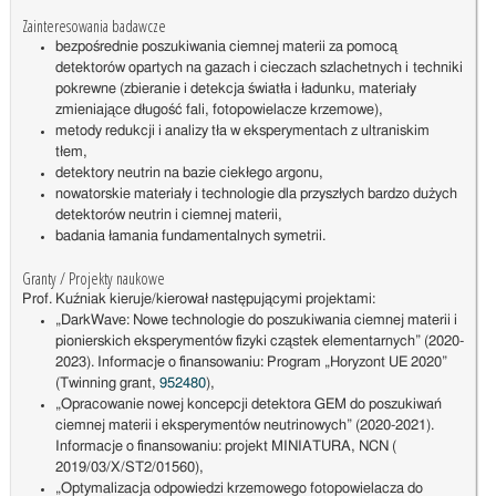
Zainteresowania badawcze
bezpośrednie poszukiwania ciemnej materii za pomocą
detektorów opartych na gazach i cieczach szlachetnych i techniki
pokrewne (zbieranie i detekcja światła i ładunku, materiały
zmieniające długość fali, fotopowielacze krzemowe),
metody redukcji i analizy tła w eksperymentach z ultraniskim
tłem,
detektory neutrin na bazie ciekłego argonu,
nowatorskie materiały i technologie dla przyszłych bardzo dużych
detektorów neutrin i ciemnej materii,
badania łamania fundamentalnych symetrii.
Granty / Projekty naukowe
Prof. Kuźniak kieruje/kierował następującymi projektami:
„DarkWave: Nowe technologie do poszukiwania ciemnej materii i
pionierskich eksperymentów fizyki cząstek elementarnych” (2020-
2023). Informacje o finansowaniu: Program „Horyzont UE 2020”
(Twinning grant,
952480
),
„Opracowanie nowej koncepcji detektora GEM do poszukiwań
ciemnej materii i eksperymentów neutrinowych” (2020-2021).
Informacje o finansowaniu: projekt MINIATURA, NCN (
2019/03/X/ST2/01560),
„Optymalizacja odpowiedzi krzemowego fotopowielacza do