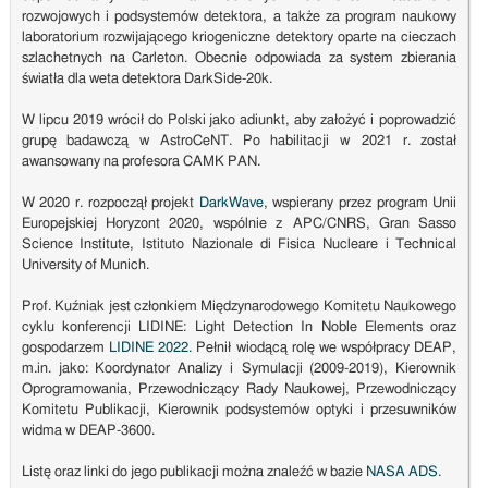
rozwojowych i podsystemów detektora, a także za program naukowy
laboratorium rozwijającego kriogeniczne detektory oparte na cieczach
szlachetnych na Carleton. Obecnie odpowiada za system zbierania
światła dla weta detektora DarkSide-20k.
W lipcu 2019 wrócił do Polski jako adiunkt, aby założyć i poprowadzić
grupę badawczą w AstroCeNT. Po habilitacji w 2021 r. został
awansowany na profesora CAMK PAN.
W 2020 r. rozpoczął projekt
DarkWave
, wspierany przez program Unii
Europejskiej Horyzont 2020, wspólnie z APC/CNRS, Gran Sasso
Science Institute, Istituto Nazionale di Fisica Nucleare i Technical
University of Munich.
Prof. Kuźniak jest członkiem Międzynarodowego Komitetu Naukowego
cyklu konferencji LIDINE: Light Detection In Noble Elements oraz
gospodarzem
LIDINE 2022
. Pełnił wiodącą rolę we współpracy DEAP,
m.in. jako: Koordynator Analizy i Symulacji (2009-2019), Kierownik
Oprogramowania, Przewodniczący Rady Naukowej, Przewodniczący
Komitetu Publikacji, Kierownik podsystemów optyki i przesuwników
widma w DEAP-3600.
Listę oraz linki do jego publikacji można znaleźć w bazie
NASA ADS
.