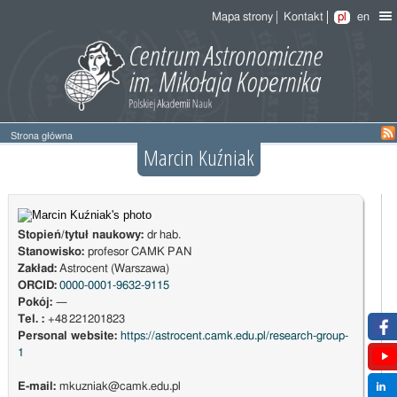
Mapa strony
Kontakt
pl
en
Strona główna
Marcin Kuźniak
Stopień/tytuł naukowy:
dr hab.
Stanowisko:
profesor CAMK PAN
Zakład:
Astrocent (Warszawa)
ORCID:
0000-0001-9632-9115
Pokój:
—
Tel. :
+48 221201823
Personal website:
https://astrocent.camk.edu.pl/research-group-
1
E-mail:
mkuzniak@camk.edu.pl