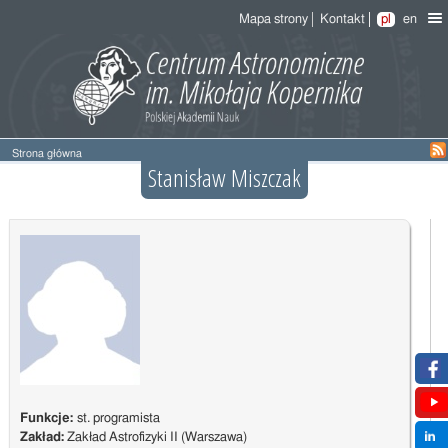
Mapa strony
Kontakt
pl
en
Strona główna
Stanisław Miszczak
Funkcje:
st. programista
Zakład:
Zakład Astrofizyki II (Warszawa)