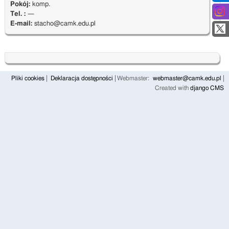
Pokój:
komp.
Tel. :
—
E-mail:
stacho@camk.edu.pl
Pliki cookies
Deklaracja dostępności
Webmaster:
webmaster@camk.edu.pl
Created with
django CMS