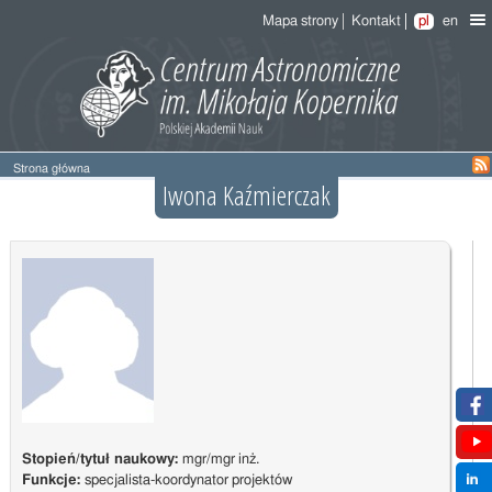
Mapa strony
Kontakt
pl
en
Strona główna
Iwona Kaźmierczak
Stopień/tytuł naukowy:
mgr/mgr inż.
Funkcje:
specjalista-koordynator projektów