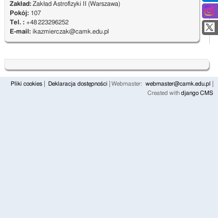
Zakład:
Zakład Astrofizyki II (Warszawa)
Pokój:
107
Tel. :
+48 223296252
E-mail:
ikazmierczak@camk.edu.pl
Pliki cookies
Deklaracja dostępności
Webmaster:
webmaster@camk.edu.pl
Created with
django CMS