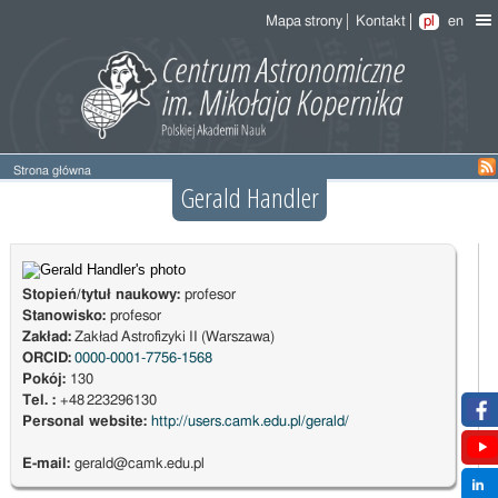
Mapa strony
Kontakt
pl
en
Strona główna
Gerald Handler
Stopień/tytuł naukowy:
profesor
Stanowisko:
profesor
Zakład:
Zakład Astrofizyki II (Warszawa)
ORCID:
0000-0001-7756-1568
Pokój:
130
Tel. :
+48 223296130
Personal website:
http://users.camk.edu.pl/gerald/
E-mail:
gerald@camk.edu.pl