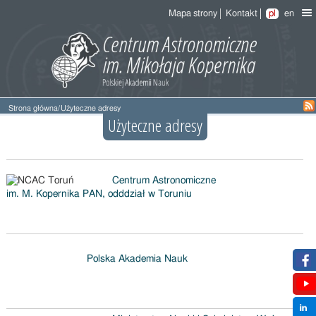
Mapa strony
Kontakt
pl
en
Strona główna
/
Użyteczne adresy
Użyteczne adresy
Centrum Astronomiczne
im. M. Kopernika PAN, odddział w Toruniu
Polska Akademia Nauk