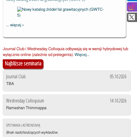
... więcej
»
Nowy katalog
źródeł fal
grawitacyjnych
Journal Club i Wednesday Colloquia odbywają się w wersji hybrydowej lub
(GWTC-5)
o
wyłącznie online (zależnie od prelegenta).
Więcej...
d
Najbliższe seminaria
o
s
Journal Club
05.10.2026
t
ę
TBA
p
i
Wednesday Colloquium
14.10.2026
e
o
Rameshan Thimmappa
n
l
i
SPOTKANIA z ASTRONOMIĄ
n
Brak nadchodzących wykładów.
e