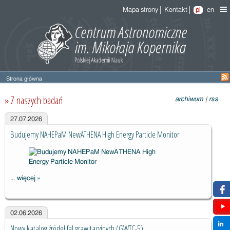
Mapa strony
Kontakt
pl
en
Strona główna
Strona
główna
» Z naszych badań
archiwum
|
rss
27.07.2026
Budujemy NAHEPaM NewATHENA High Energy Particle Monitor
... więcej
»
Budujemy
NAHEPaM
NewATHENA
02.06.2026
High Energy
Nowy katalog źródeł fal grawitacyjnych (GWTC-5)
Particle Monitor