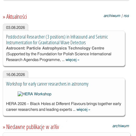
» Aktualności
archiwum
|
rss
03.08.2026
Postdoctoral Researcher (3 positions) in Infrasound and Seismic
Instrumentation for Gravitational Wave Detectors
Astrocent: Particle Astrophysics Technology Centre
(Supported by the Foundation for Polish Science International
Research Agendas Programme, …
więcej
»
Postdoctoral
Researcher (3
positions) in
16.06.2026
Infrasound and
Workshop for early career researchers in astronomy
Seismic
Instrumentation
for Gravitational
Wave Detectors
HERA 2026 – Black Holes at Different Flavours brings together early
career researchers and leading experts …
więcej
»
Workshop for
early career
researchers in
» Niedawne publikacje w arXiv
archiwum
astronomy