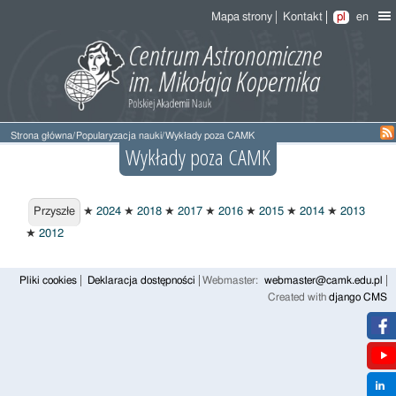
Mapa strony
Kontakt
pl
en
Strona główna
/
Popularyzacja nauki
/
Wykłady poza CAMK
Wykłady poza CAMK
Przyszłe
Przyszłe
★
2024
★
2018
★
2017
★
2016
★
2015
★
2014
★
2013
★
2012
Pliki cookies
Deklaracja dostępności
Webmaster:
webmaster@camk.edu.pl
Created with
django CMS