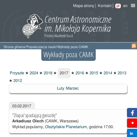
Mapa strony
Kontakt
pl
en
Strona główna
/
Popularyzacja nauki
/
Wykłady poza CAMK
Wykłady poza CAMK
Przyszłe
★
2024
★
2018
★
2017
★
2016
★
2015
★
2014
★
2013
2017
★
2012
Luty
Marzec
03.02.2017
"Złapać spadającą gwiazdę"
Arkadiusz Olech
(CAMK, Warszawa)
Wykład popularny,
Olsztyńskie Planetarium
, godzina 17:00.