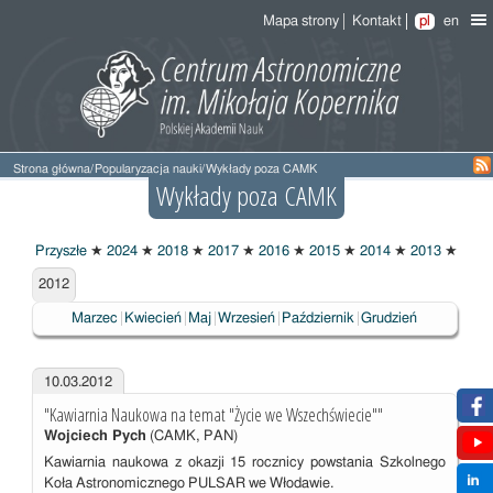
Mapa strony
Kontakt
pl
en
Strona główna
/
Popularyzacja nauki
/
Wykłady poza CAMK
Wykłady poza CAMK
Przyszłe
★
2024
★
2018
★
2017
★
2016
★
2015
★
2014
★
2013
★
2012
2012
Marzec
Kwiecień
Maj
Wrzesień
Październik
Grudzień
10.03.2012
"Kawiarnia Naukowa na temat "Życie we Wszechświecie""
Wojciech Pych
(CAMK, PAN)
Kawiarnia naukowa z okazji 15 rocznicy powstania Szkolnego
Koła Astronomicznego PULSAR we Włodawie.