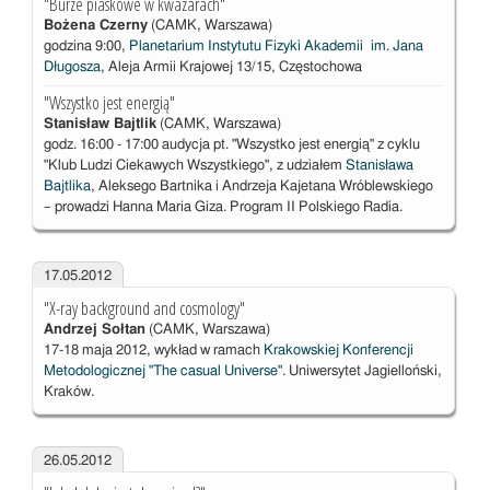
"Burze piaskowe w kwazarach"
Bożena Czerny
(CAMK, Warszawa)
godzina 9:00,
Planetarium Instytutu Fizyki Akademii im. Jana
Długosza
, Aleja Armii Krajowej 13/15, Częstochowa
"Wszystko jest energią"
Stanisław Bajtlik
(CAMK, Warszawa)
godz. 16:00 - 17:00
audycja pt.
"Wszystko jest energią" z cyklu
"Klub Ludzi Ciekawych Wszystkiego", z udziałem
Stanisława
Bajtlika
, Aleksego Bartnika i Andrzeja Kajetana Wróblewskiego
– prowadzi Hanna Maria Giza. Program II Polskiego Radia.
17.05.2012
"X-ray background and cosmology"
Andrzej Sołtan
(CAMK, Warszawa)
17-18 maja 2012, wykład w ramach
Krakowskiej Konferencji
Metodologicznej "The casual Universe"
. Uniwersytet Jagielloński,
Kraków.
26.05.2012