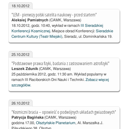
18.10.2012
"LEM - pierwszy polski satelita naukowy - przed startem"
Aleksiej Pamiatnych
(CAMK, Warszawa)
18.10.2012, godz. 10:40, wykład w ramach
III Sieradzkiej
Konferencji Kosmicznej
. Miejsce obrad Konferencji:
Sieradzkie
Centrum Kultury (Teatr Miejski)
, Sieradz, ul. Dominikańska 19.
25.10.2012
"Podstawowe prawa fizyki, badania z zastosowaniem astrofizyki"
Leszek Zdunik
(CAMK, Warszawa)
25 pażdziernika 2012, godz. 11:30 am. Wykład popularny w
ramach III Raciborskich Dni Nauki i Techniki.
Zobacz więcej
szczegółów.
26.10.2012
"Kosmiczni bracia – opowieść o podwójnych układach gwiazdowych"
Patrycja Bagińska
(CAMK, Warszawa)
godzina 17.00,
Olsztyńskie Planetarium
, Al. Marszałka J.
Piłsudskiego 38, Olsztyn