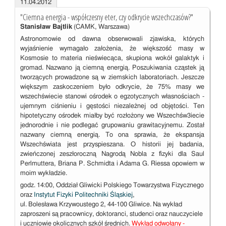
11.04.2012
"Ciemna energia - współczesny eter, czy odkrycie wszechczasów?"
Stanisław Bajtlik
(CAMK, Warszawa)
Astronomowie od dawna obserwowali zjawiska, których
wyjaśnienie wymagało założenia, że większość masy w
Kosmosie to materia nieświecąca, skupiona wokół galaktyk i
gromad. Nazwano ją ciemną energią. Poszukiwania cząstek ją
tworzących prowadzone są w ziemskich laboratoriach. Jeszcze
większym zaskoczeniem było odkrycie, że 75% masy we
wszechświecie stanowi ośrodek o egzotycznych własnościach -
ujemnym ciśnieniu i gęstości niezależnej od objętości. Ten
hipotetyczny ośrodek miałby być rozłożony we Wszechśw3iecie
jednorodnie i nie podlegać grupowaniu grawitacyjnemu. Został
nazwany ciemną energią. To ona sprawia, że ekspansja
Wszechświata jest przyspieszana. O historii jej badania,
zwieńczonej zeszłoroczną Nagrodą Nobla z fizyki dla Saul
Perlmuttera, Briana P. Schmidta i Adama G. Riessa opowiem w
moim wykładzie.
godz. 14:00, Oddział Gliwicki Polskiego Towarzystwa Fizycznego
oraz
Instytut Fizyki Politechniki Śląskiej
,
ul. Bolesława Krzywoustego 2, 44-100 Gliwice. Na wykład
zaproszeni są pracownicy, doktoranci, studenci oraz nauczyciele
i uczniowie okolicznych szkół średnich.
Wykład odwołany -