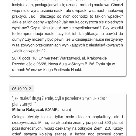
instytucjach, posługujących się uznaną metodą naukową. Chodzi
więc nie o wynaturzenia nauki, ale o wpadki w ramach naukowej
praktyki. Jak i dlaczego do nich dochodzi to takich wpadek?
Jakie są ich cechy wspólne? Jak nauka oczyszcza się z błędnych
wyników? Czy można je całkowicie wyeliminować? Czy wpadki
to kompromitacja nauki, czy też ich falsyfikacja to powód do
dumy? Czy możemy być pewni, że w dzisiejszej nauce nie żyjemy
w fałszywych przekonaniach wynikających z niesfalsyfikowanych
„wielkich wpadek”?
28 IX godz. 18, Uniwersytet Warszawski, ul. Krakowskie
Przedmieście 26/28, Nowa Aula w Starym BUW. Dyskusja w
ramach Warszawskiego Festiwalu Nauki.
06.10.2012
"Jak znaleźć drugą Ziemię, czyli o pozasłonecznych układach
planetarnych "
Milena Ratajczak
(CAMK, Toruń)
Odległe światy to nie tylko rosłe dziecko popkultury, ale i
rzeczywistość. Mimo, że aktualnie znamy już ponad 800 planet
pozasłonecznych, wciąż czekamy na odkrycie Ziemi 2.0. Każdy
dzień stwarza kolejną szansę, a każda noc przynosi coraz