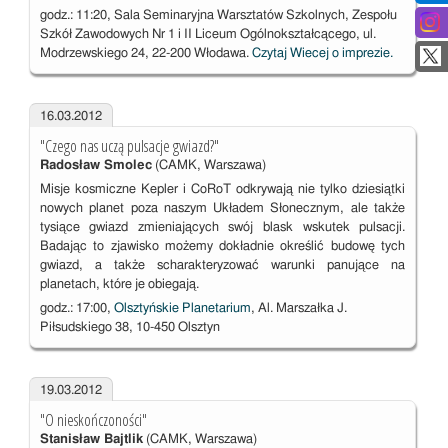
godz.: 11:20, Sala Seminaryjna Warsztatów Szkolnych, Zespołu
Szkół Zawodowych Nr 1 i II Liceum Ogólnokształcącego, ul.
Modrzewskiego 24, 22-200 Włodawa.
Czytaj Wiecej o imprezie.
16.03.2012
"Czego nas uczą pulsacje gwiazd?"
Radosław Smolec
(CAMK, Warszawa)
Misje kosmiczne Kepler i CoRoT odkrywają nie tylko dziesiątki
nowych planet poza naszym Układem Słonecznym, ale także
tysiące gwiazd zmieniających swój blask wskutek pulsacji.
Badając to zjawisko możemy dokładnie określić budowę tych
gwiazd, a także scharakteryzować warunki panujące na
planetach, które je obiegają.
godz.: 17:00,
Olsztyńskie Planetarium
, Al. Marszałka J.
Piłsudskiego 38, 10-450 Olsztyn
19.03.2012
"O nieskończoności"
Stanisław Bajtlik
(CAMK, Warszawa)