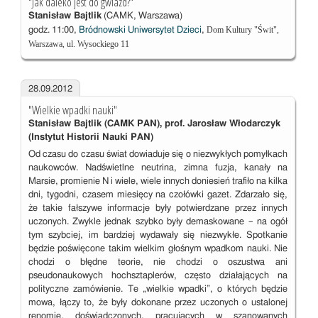
"Jak daleko jest do gwiazd?"
Stanisław Bajtlik
(CAMK, Warszawa)
Dom Kultury "Świt",
godz. 11:00,
Bródnowski Uniwersytet Dzieci
,
Warszawa, ul. Wysockiego 11
28.09.2012
"Wielkie wpadki nauki"
Stanisław Bajtlik (CAMK PAN), prof. Jarosław Włodarczyk
(Instytut Historii Nauki PAN)
Od czasu do czasu świat dowiaduje się o niezwykłych pomyłkach
naukowców. Nadświetlne neutrina, zimna fuzja, kanały na
Marsie, promienie N i wiele, wiele innych doniesień trafiło na kilka
dni, tygodni, czasem miesięcy na czołówki gazet. Zdarzało się,
że takie fałszywe informacje były potwierdzane przez innych
uczonych. Zwykle jednak szybko były demaskowane – na ogół
tym szybciej, im bardziej wydawały się niezwykłe. Spotkanie
będzie poświęcone takim wielkim głośnym wpadkom nauki. Nie
chodzi o błędne teorie, nie chodzi o oszustwa ani
pseudonaukowych hochsztaplerów, często działających na
polityczne zamówienie. Te „wielkie wpadki”, o których będzie
mowa, łączy to, że były dokonane przez uczonych o ustalonej
renomie, doświadczonych, pracujących w szanowanych