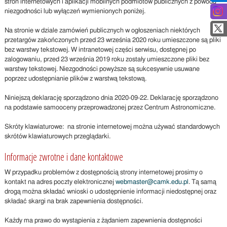
stron internetowych i aplikacji mobilnych podmiotów publicznych z powodu
niezgodności lub wyłączeń wymienionych poniżej.
Na stronie w dziale zamówień publicznych w ogłoszeniach niektórych
przetargów zakończonych przed 23 września 2020 roku umieszczone są pliki
bez warstwy tekstowej. W intranetowej części serwisu, dostępnej po
zalogowaniu, przed 23 września 2019 roku zostały umieszczone pliki bez
warstwy tekstowej. Niezgodności powyższe są sukcesywnie usuwane
poprzez udostępnianie plików z warstwą tekstową.
Niniejszą deklarację sporządzono dnia
2020-09-22
. Deklarację sporządzono
na podstawie samooceny przeprowadzonej przez Centrum Astronomiczne.
Skróty klawiaturowe: na stronie internetowej można używać standardowych
skrótów klawiaturowych przeglądarki.
Informacje zwrotne i dane kontaktowe
W przypadku problemów z dostępnością strony internetowej prosimy o
kontakt na adres poczty elektronicznej
webmaster@camk.edu.pl
. Tą samą
drogą można składać wnioski o udostępnienie informacji niedostępnej oraz
składać skargi na brak zapewnienia dostępności.
Każdy ma prawo do wystąpienia z żądaniem zapewnienia dostępności