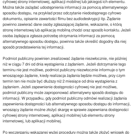
cyfrowej strony internetowej, aplikacji mobilnej lub jakiegoś ich elementu.
Można także zażądać udostępnienia informacji za pomocą alternatywnego
sposobu dostępu, na przykład przez odczytanie niedostępnego cyfrowo
dokumentu, opisanie zawartości filmu bez audiodeskrypcji itp. Żądanie
powinno zawierać dane osoby zgłaszającej żądanie, wskazanie, o którą
stronę internetową lub aplikację mobilną chodzi oraz sposób kontaktu. Jeżeli
osoba żądająca zgłasza potrzebę otrzymania informacji za pomocą
alternatywnego sposobu dostępu, powinna także określić dogodny dla niej
sposób przedstawienia tej informacji.
Podmiot publiczny powinien zrealizować żądanie niezwłocznie, nie później
niż w ciągu 7 dni od dnia wystąpienia z żądaniem. Jeżeli dotrzymanie tego
terminu nie jest możliwe, podmiot publiczny niezwłocznie informuje o tym
wnoszącego żądanie, kiedy realizacja żądania będzie możliwa, przy czym
termin ten nie może być dłuższy niż 2 miesiące od dnia wystąpienia z
żądaniem. Jeżeli zapewnienie dostępności cyfrowej nie jest możliwe,
podmiot publiczny może zaproponować alternatywny sposób dostępu do
informacji. W przypadku, gdy podmiot publiczny odmówi realizacji żądania
zapewnienia dostępności lub alternatywnego sposobu dostępu do informacji,
wnoszący żądanie możne złożyć skargę w sprawie zapewniana dostępności
cyfrowej strony internetowej, aplikacji mobilnej lub elementu strony
internetowej, lub aplikacji mobilnej.
Po wyczerpaniu wskazanej wyżej procedury można także złożyć wniosek do