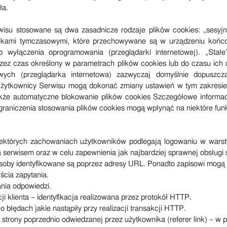
ła.
su stosowane są dwa zasadnicze rodzaje plików cookies: „sesyjne” 
plikami tymczasowymi, które przechowywane są w urządzeniu końc
lub wyłączenia oprogramowania (przeglądarki internetowej). „St
zez czas określony w parametrach plików cookies lub do czasu ich
towych (przeglądarka internetowa) zazwyczaj domyślnie dopus
żytkownicy Serwisu mogą dokonać zmiany ustawień w tym zakresie. 
akże automatyczne blokowanie plików cookies Szczegółowe informac
graniczenia stosowania plików cookies mogą wpłynąć na niektóre fun
iektórych zachowaniach użytkowników podlegają logowaniu w wars
 serwisem oraz w celu zapewnienia jak najbardziej sprawnej obsługi
soby identyfikowane są poprzez adresy URL. Ponadto zapisowi mogą
ścia zapytania.
nia odpowiedzi.
i klienta – identyfikacja realizowana przez protokół HTTP.
o błędach jakie nastąpiły przy realizacji transakcji HTTP.
strony poprzednio odwiedzanej przez użytkownika (referer link) – w p