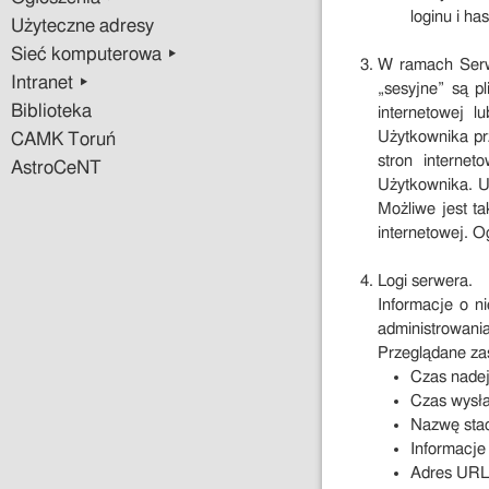
loginu i has
Użyteczne adresy
Sieć komputerowa ▸
W ramach Serwi
Intranet ▸
„sesyjne” są 
Biblioteka
internetowej 
Użytkownika pr
CAMK Toruń
stron interne
AstroCeNT
Użytkownika. U
Możliwe jest t
internetowej. O
Logi serwera.
Informacje o n
administrowania
Przeglądane za
Czas nadej
Czas wysła
Nazwę stacj
Informacje 
Adres URL 