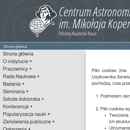
Strona główna
Strona główna
O instytucie ▸
Pracownicy ▸
Pliki cookies (tzw
Rada Naukowa ▸
Użytkownika Serwisu
pochodzą, czas prz
Badania ▸
Seminaria ▸
Podmiotem zami
Szkoła doktorska ▸
Konferencje ▸
Pliki cookies w
Popularyzacja nauki ▸
Tworzenia 
Zamówienia publiczne ▸
ich struktu
Utrzymanie
Ogłoszenia ▸