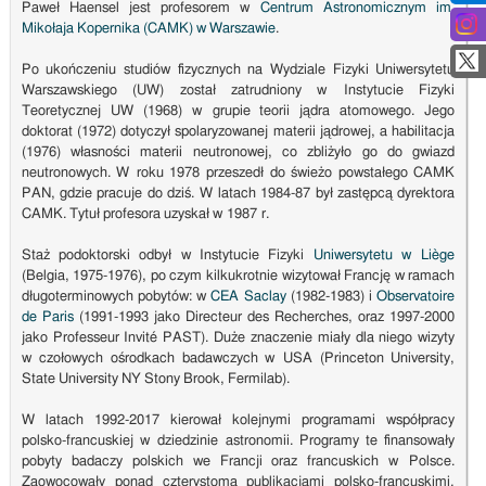
Paweł Haensel jest profesorem w
Centrum Astronomicznym im.
Mikołaja Kopernika (CAMK) w Warszawie
.
Po ukończeniu studiów fizycznych na Wydziale Fizyki Uniwersytetu
Warszawskiego (UW) został zatrudniony w Instytucie Fizyki
Teoretycznej UW (1968) w grupie teorii jądra atomowego. Jego
doktorat (1972) dotyczył spolaryzowanej materii jądrowej, a habilitacja
(1976) własności materii neutronowej, co zbliżyło go do gwiazd
neutronowych. W roku 1978 przeszedł do świeżo powstałego CAMK
PAN, gdzie pracuje do dziś. W latach 1984-87 był zastępcą dyrektora
CAMK. Tytuł profesora uzyskał w 1987 r.
Staż podoktorski odbył w Instytucie Fizyki
Uniwersytetu w Liège
(Belgia, 1975-1976), po czym kilkukrotnie wizytował Francję w ramach
długoterminowych pobytów: w
CEA Saclay
(1982-1983) i
Observatoire
de Paris
(1991-1993 jako Directeur des Recherches, oraz 1997-2000
jako Professeur Invité PAST). Duże znaczenie miały dla niego wizyty
w czołowych ośrodkach badawczych w USA (Princeton University,
State University NY Stony Brook, Fermilab).
W latach 1992-2017 kierował kolejnymi programami współpracy
polsko-francuskiej w dziedzinie astronomii. Programy te finansowały
pobyty badaczy polskich we Francji oraz francuskich w Polsce.
Zaowocowały ponad czterystoma publikacjami polsko-francuskimi,