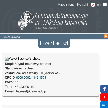
Mapa strony
Kontakt
pl
en
Strona główna
Paweł Haensel
Stopień/tytuł naukowy:
profesor
Stanowisko:
profesor
Zakład:
Zakład Astrofizyki II (Warszawa)
ORCID:
0000-0002-4342-4554
Pokój:
119
Tel. :
+48 223296119
E-mail:
haensel@camk.edu.pl