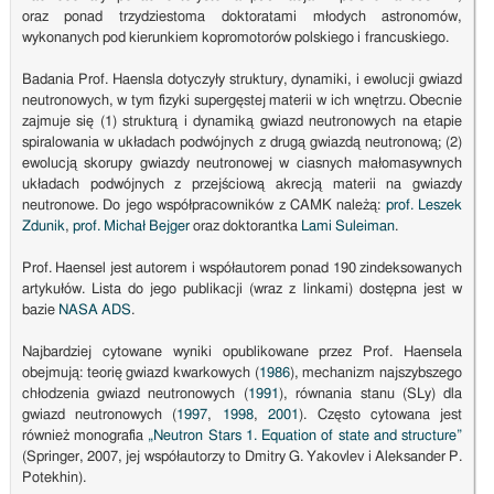
oraz ponad trzydziestoma doktoratami młodych astronomów,
wykonanych pod kierunkiem kopromotorów polskiego i francuskiego.
Badania Prof. Haensla dotyczyły struktury, dynamiki, i ewolucji gwiazd
neutronowych, w tym fizyki supergęstej materii w ich wnętrzu. Obecnie
zajmuje się (1) strukturą i dynamiką gwiazd neutronowych na etapie
spiralowania w układach podwójnych z drugą gwiazdą neutronową; (2)
ewolucją skorupy gwiazdy neutronowej w ciasnych małomasywnych
układach podwójnych z przejściową akrecją materii na gwiazdy
neutronowe. Do jego współpracowników z CAMK należą:
prof. Leszek
Zdunik
,
prof. Michał Bejger
oraz doktorantka
Lami Suleiman
.
Prof. Haensel jest autorem i współautorem ponad 190 zindeksowanych
artykułów. Lista do jego publikacji (wraz z linkami) dostępna jest w
bazie
NASA ADS
.
Najbardziej cytowane wyniki opublikowane przez Prof. Haensela
obejmują: teorię gwiazd kwarkowych (
1986
), mechanizm najszybszego
chłodzenia gwiazd neutronowych (
1991
), równania stanu (SLy) dla
gwiazd neutronowych (
1997
,
1998
,
2001
). Często cytowana jest
również monografia
„Neutron Stars 1. Equation of state and structure”
(Springer, 2007, jej współautorzy to Dmitry G. Yakovlev i Aleksander P.
Potekhin).