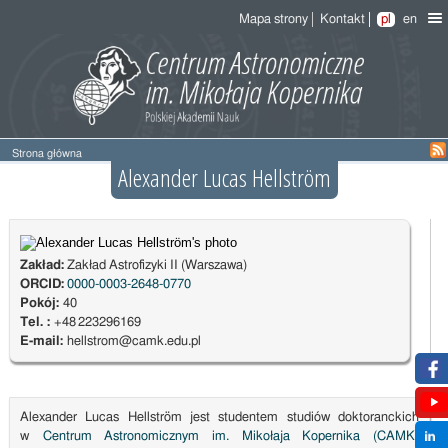
Mapa strony
Kontakt
pl
en
Strona główna
Alexander Lucas Hellström
Zakład:
Zakład Astrofizyki II (Warszawa)
ORCID:
0000-0003-2648-0770
Pokój:
40
Tel. :
+48 223296169
E-mail:
hellstrom@camk.edu.pl
Alexander Lucas Hellström jest studentem studiów doktoranckich
w
Centrum Astronomicznym im. Mikołaja Kopernika (CAMK)