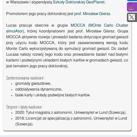
w Warszawie i stypendystą
Szkoły Doktorskiej GeoPlanet
.
Promotorem jego pracy doktorskiej jest
prof. Mirosław Giersz
.
Lucas pracuje obecnie w grupie
MOCCA (MOnte Carlo Cluster
simulAtor)
, której koordynatorem jest prof. Mirosław Giersz. Grupa
MOCCA aktywnie rozwija i prowadzi badania dotyczące gromad gwiazd
przy użyciu kodu MOCCA, który jest zaawansowaną wersją kodu
Monte Carlo wykorzystywaną do symulacji gromad gwiazd. Do zadań
Lucasa należy rozwój tego kodu oraz prowadzenie badań nad białymi
karłami i podwójnymi układami białych karłów w gromadach gwiazd, co
jest tematem jego pracy doktorskiej.
Zainteresowania naukowe:
gromady gwiazdowe,
oddziaływania dynamiczne,
białe karły i układy podwójne białych karłów.
Stopnie i tytuły naukowe:
2020: Tytuł magistra z astronomii, Uniwersytet w Lund (Szwecja),
2018: Licencjat ze specjalizacją z astronomii, Uniwersytet w Lund
(Szwecja).