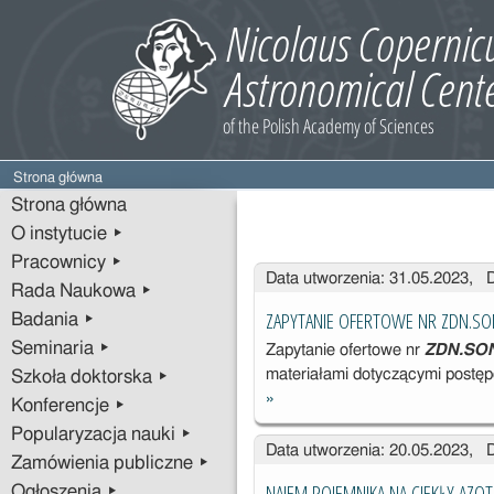
Strona główna
Strona główna
O instytucie ▸
Pracownicy ▸
Wpisy
Data utworzenia: 31.05.2023, 
Rada Naukowa ▸
ZAPYTANIE OFERTOWE NR ZDN.S
Badania ▸
Seminaria ▸
Zapytanie ofertowe nr
ZDN.SON
materiałami dotyczącymi postę
Szkoła doktorska ▸
»
ZAPYTANIE
Konferencje ▸
OFERTOWE
Popularyzacja nauki ▸
Data utworzenia: 20.05.2023, 
NR
Zamówienia publiczne ▸
ZDN.SONATA.
NAJEM POJEMNIKA NA CIEKŁY AZOT
Ogłoszenia ▸