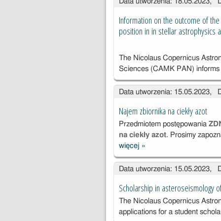
Data utworzenia: 18.05.2023, 
postępowania:
11/DAG/R/23)
Information on the outcome of the 
position in in stellar astrophysics
The Nicolaus Copernicus Astron
Sciences (CAMK PAN) informs 
Data utworzenia: 15.05.2023, 
Najem zbiornika na ciekły azot
Przedmiotem postępowania
ZD
na ciekły azot
. Prosimy zapozn
więcej
»
Najem
zbiornika na
Data utworzenia: 15.05.2023, 
ciekły azot
Scholarship in asteroseismology of
The Nicolaus Copernicus Astron
applications for a student schol