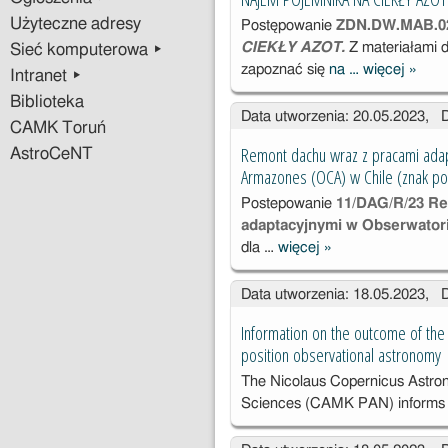
01.2023
Użyteczne adresy
Postępowanie
ZDN.DW.MAB.02
„DOSTAWA
CIEKŁY AZOT.
Z materiałami 
Sieć komputerowa ▸
GAZÓW"
zapoznać się
na …
więcej
»
NAJ
Intranet ▸
POJE
Biblioteka
Data utworzenia: 20.05.2023, 
NA C
CAMK Toruń
AZO
Remont dachu wraz z pracami ada
AstroCeNT
(ZDN
Armazones (OCA) w Chile (znak 
.02.20
Postepowanie
11/DAG/R/23 Re
adaptacyjnymi w Obserwator
dla …
więcej
»
Remont dachu
wraz z pracami
Data utworzenia: 18.05.2023, 
adaptacyjnymi
w
Information on the outcome of the 
Obserwatorium
position observational astronomy
Cerro
The Nicolaus Copernicus Astron
Armazones
Sciences (CAMK PAN) informs 
(OCA) w Chile
(znak