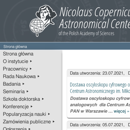
Strona główna
Strona główna
O instytucie ▸
Pracownicy ▸
Wpisy
Data utworzenia: 23.07.2021, 
Rada Naukowa ▸
Dostawa oscyloskopu cyfrowego o
Badania ▸
Centrum Astronomicznego im. Mik
Seminaria ▸
Dostawa oscyloskopu cyfrow
Szkoła doktorska ▸
analogowych dla Centrum As
Konferencje ▸
PAN w Warszawie …
więcej
»
D
Popularyzacja nauki ▸
o
Zamówienia publiczne ▸
Data utworzenia: 05.07.2021, 
c
Ogłoszenia ▸