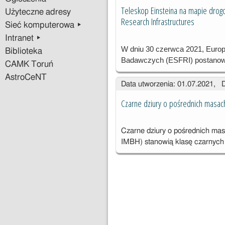
g
Teleskop Einsteina na mapie drog
Użyteczne adresy
s
Research Infrastructures
Sieć komputerowa ▸
a
d
Intranet ▸
A
W dniu 30 czerwca 2021, Europej
Biblioteka
g
Badawczych (ESFRI) postanowi
CAMK Toruń
K
AstroCeNT
P
Data utworzenia: 01.07.2021, 
W
Czarne dziury o pośrednich mas
Czarne dziury o pośrednich mas
IMBH) stanowią klasę czarnych 