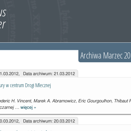
Archiwa Marzec 20
21.03.2012, Data archiwum: 21.03.2012
iury w centrum Drogi Mlecznej
ederic H. Vincent, Marek A. Abramowicz, Eric Gourgoulhon, Thibaut
ę czarnej …
więcej
»
Sylwetka
czarnej dziury
20.03.2012, Data archiwum: 20.03.2012
w centrum
Drogi Mlecznej