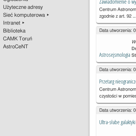
Zawiadomienie o wyb
Użyteczne adresy
Centrum Astronomi
Sieć komputerowa ▸
zgodnie z art. 92 
Intranet ▸
Data utworzenia: 
Biblioteka
CAMK Toruń
W
AstroCeNT
Dr
Astrosejsmologia
S
Data utworzenia: 
Przetarg nieograni
Centrum Astronomi
czystości w pom
Data utworzenia: 
Ultra-słabe galakty