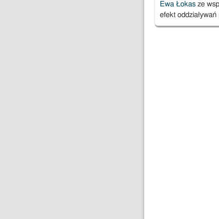
Ewa Łokas
ze wspó
efekt oddziaływa