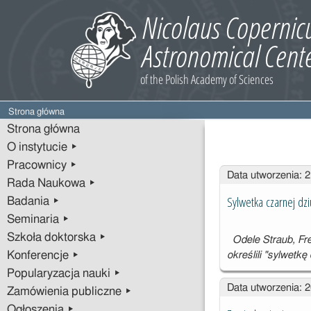
Strona główna
Strona główna
O instytucie ▸
Pracownicy ▸
Wpisy
Data utworzenia: 
Rada Naukowa ▸
Sylwetka czarnej dz
Badania ▸
Seminaria ▸
Szkoła doktorska ▸
Odele Straub, Fr
Konferencje ▸
określili "sylwetk
Popularyzacja nauki ▸
Data utworzenia: 
Zamówienia publiczne ▸
Ogłoszenia ▸