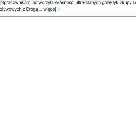
w Warszawie
łpracownikami odtworzyła własności ultra-słabych galaktyk Grupy L
ń pływowych z Drogą …
więcej
»
Ultra-słabe
galaktyki jako
wynik
oddziaływań z
Drogą Mleczną