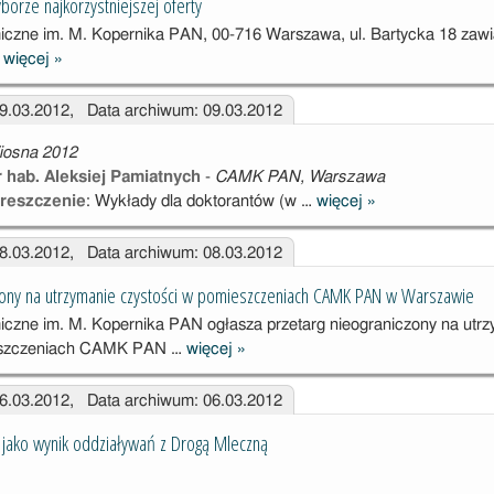
orze najkorzystniejszej oferty
czne im. M. Kopernika PAN, 00-716 Warszawa, ul. Bartycka 18 zaw
…
więcej
»
Zawiadomienie
o wyborze
09.03.2012, Data archiwum: 09.03.2012
najkorzystniejs
zej oferty
iosna 2012
 hab. Aleksiej Pamiatnych
-
CAMK PAN, Warszawa
treszczenie
: Wykłady dla doktorantów (w …
więcej
»
Astrosejsmolog
ia
08.03.2012, Data archiwum: 08.03.2012
czony na utrzymanie czystości w pomieszczeniach CAMK PAN w Warszawie
czne im. M. Kopernika PAN ogłasza przetarg nieograniczony na utr
ieszczeniach CAMK PAN …
więcej
»
Przetarg
nieograniczony
06.03.2012, Data archiwum: 06.03.2012
na utrzymanie
czystości w
ki jako wynik oddziaływań z Drogą Mleczną
pomieszczenia
ch CAMK PAN