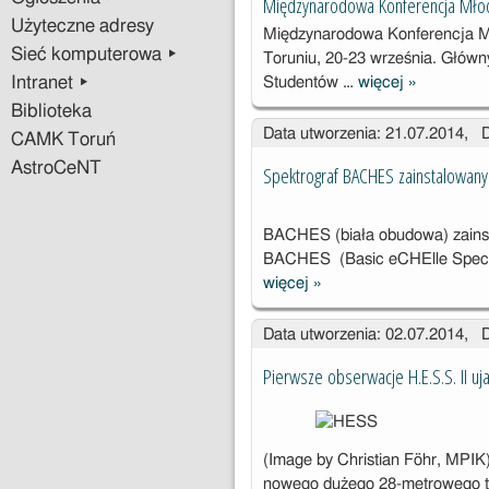
Międzynarodowa Konferencja Mło
Użyteczne adresy
Międzynarodowa Konferencja M
Sieć komputerowa ▸
Toruniu, 20-23 września. Głów
Intranet ▸
Studentów …
więcej
»
Międzynar
Biblioteka
wa
Data utworzenia: 21.07.2014, 
Konferencj
CAMK Toruń
Młodych
AstroCeNT
Spektrograf BACHES zainstalowany 
Astronomó
BACHES (biała obudowa) zainst
BACHES (Basic eCHElle Spectro
więcej
»
Spektrograf
BACHES
Data utworzenia: 02.07.2014, 
zainstalowany
na teleskopie
Pierwsze obserwacje H.E.S.S. II uj
Solaris-1
(Image by Christian Föhr, MPIK
nowego dużego 28-metrowego 