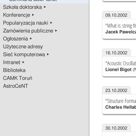
Szkoła doktorska ▸
Konferencje ▸
09.10.2002
Popularyzacja nauki ▸
"What is string t
Zamówienia publiczne ▸
Jacek Pawelc
Ogłoszenia ▸
Użyteczne adresy
16.10.2002
Sieć komputerowa ▸
"Acoustic Oscilla
Intranet ▸
Lionel Bigot
(N
Biblioteka
CAMK Toruń
AstroCeNT
23.10.2002
"Structure Forma
Charles Hella
30.10.2002