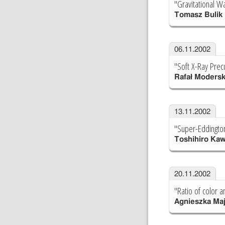
"Gravitational Wa
Tomasz Bulik
06.11.2002
"Soft X-Ray Prec
Rafał Modersk
13.11.2002
"Super-Eddington
Toshihiro Ka
20.11.2002
"Ratio of color a
Agnieszka Ma