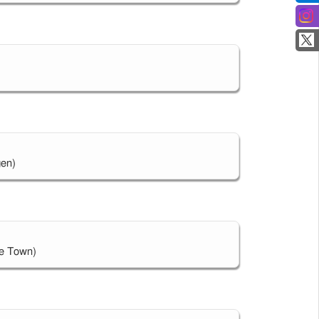
gen)
pe Town)