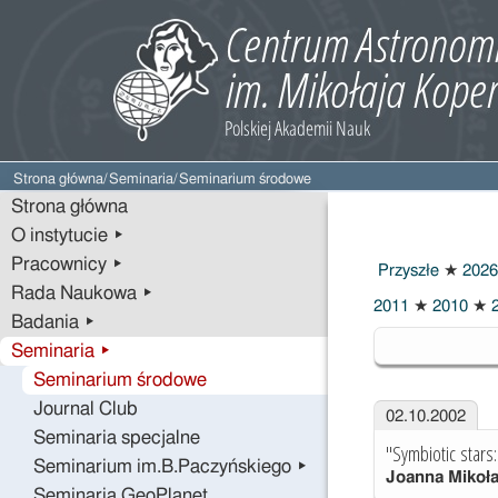
Strona główna
/
Seminaria
/
Seminarium środowe
Strona główna
O instytucie ▸
Pracownicy ▸
Przyszłe
★
2026
Rada Naukowa ▸
2011
★
2010
★
2
Badania ▸
2002
Seminaria ▸
Seminarium środowe
Journal Club
02.10.2002
Seminaria specjalne
"Symbiotic stars:
Seminarium im.B.Paczyńskiego ▸
Joanna Mikoł
Seminaria GeoPlanet