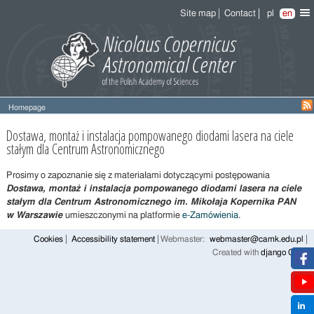
Site map
Contact
pl
en
Homepage
Dostawa,
Dostawa, montaż i instalacja pompowanego diodami lasera na ciele
montaż
stałym dla Centrum Astronomicznego
i
instalacja
Prosimy o zapoznanie się z materiałami dotyczącymi postępowania
pompowanego
Dostawa, montaż i instalacja pompowanego diodami lasera na ciele
diodami
stałym dla Centrum Astronomicznego im. Mikołaja Kopernika PAN
lasera
w Warszawie
umieszczonymi na platformie
e-Zamówienia
.
na
ciele
Cookies
Accessibility statement
Webmaster:
webmaster@camk.edu.pl
stałym
Created with
django CMS
dla
Centrum
Astronomicznego