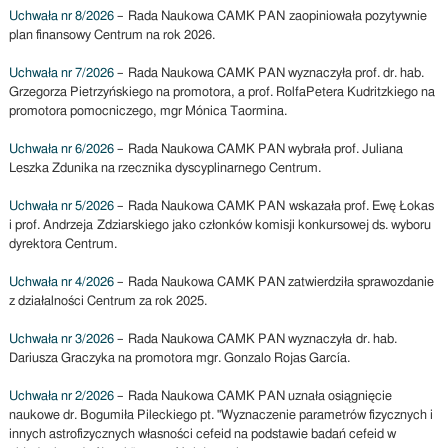
Uchwała nr 8/2026
– Rada Naukowa CAMK PAN zaopiniowała pozytywnie
plan finansowy Centrum na rok 2026.
Uchwała nr 7/2026
– Rada Naukowa CAMK PAN wyznaczyła prof. dr. hab.
Grzegorza Pietrzyńskiego na promotora, a prof. Rolfa­Petera Kudritzkiego na
promotora pomocniczego, mgr Mónica Taormina.
Uchwała nr 6/2026
– Rada Naukowa CAMK PAN wybrała prof. Juliana
Leszka Zdunika na rzecznika dyscyplinarnego Centrum.
Uchwała nr 5/2026
– Rada Naukowa CAMK PAN wskazała prof. Ewę Łokas
i prof. Andrzeja Zdziarskiego jako członków komisji konkursowej ds. wyboru
dyrektora Centrum.
Uchwała nr 4/2026
– Rada Naukowa CAMK PAN zatwierdziła sprawozdanie
z działalności Centrum za rok 2025.
Uchwała nr 3/2026
– Rada Naukowa CAMK PAN wyznaczyła dr. hab.
Dariusza Graczyka na promotora mgr. Gonzalo Rojas García.
Uchwała nr 2/2026
– Rada Naukowa CAMK PAN uznała osiągnięcie
naukowe dr. Bogumiła Pileckiego pt. "Wyznaczenie parametrów fizycznych i
innych astrofizycznych własności cefeid na podstawie badań cefeid w