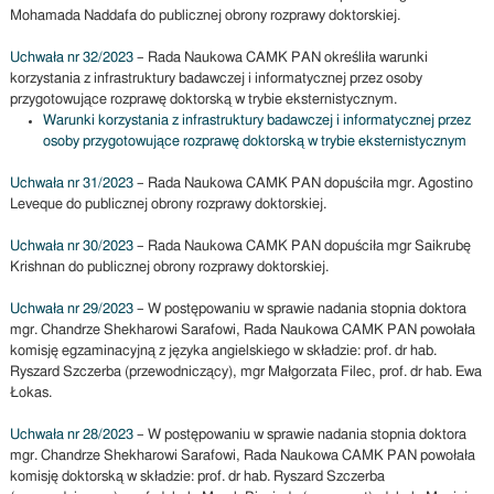
Mohamada Naddafa do publicznej obrony rozprawy doktorskiej.
Uchwała nr 32/2023
– Rada Naukowa CAMK PAN określiła warunki
korzystania z infrastruktury badawczej i informatycznej przez osoby
przygotowujące rozprawę doktorską w trybie eksternistycznym.
Warunki korzystania z infrastruktury badawczej i informatycznej przez
osoby przygotowujące rozprawę doktorską w trybie eksternistycznym
Uchwała nr 31/2023
– Rada Naukowa CAMK PAN dopuściła mgr. Agostino
Leveque do publicznej obrony rozprawy doktorskiej.
Uchwała nr 30/2023
– Rada Naukowa CAMK PAN dopuściła mgr Saikrubę
Krishnan do publicznej obrony rozprawy doktorskiej.
Uchwała nr 29/2023
– W postępowaniu w sprawie nadania stopnia doktora
mgr. Chandrze Shekharowi Sarafowi, Rada Naukowa CAMK PAN powołała
komisję egzaminacyjną z języka angielskiego w składzie: prof. dr hab.
Ryszard Szczerba (przewodniczący), mgr Małgorzata Filec, prof. dr hab. Ewa
Łokas.
Uchwała nr 28/2023
– W postępowaniu w sprawie nadania stopnia doktora
mgr. Chandrze Shekharowi Sarafowi, Rada Naukowa CAMK PAN powołała
komisję doktorską w składzie: prof. dr hab. Ryszard Szczerba