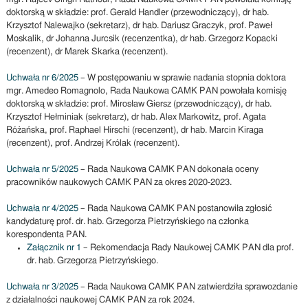
doktorską w składzie: prof. Gerald Handler (przewodniczący), dr hab.
Krzysztof Nalewajko (sekretarz), dr hab. Dariusz Graczyk, prof. Paweł
Moskalik, dr Johanna Jurcsik (recenzentka), dr hab. Grzegorz Kopacki
(recenzent), dr Marek Skarka (recenzent).
Uchwała nr 6/2025
– W postępowaniu w sprawie nadania stopnia doktora
mgr. Amedeo Romagnolo, Rada Naukowa CAMK PAN powołała komisję
doktorską w składzie: prof. Mirosław Giersz (przewodniczący), dr hab.
Krzysztof Hełminiak (sekretarz), dr hab. Alex Markowitz, prof. Agata
Różańska, prof. Raphael Hirschi (recenzent), dr hab. Marcin Kiraga
(recenzent), prof. Andrzej Królak (recenzent).
Uchwała nr 5/2025
– Rada Naukowa CAMK PAN dokonała oceny
pracowników naukowych CAMK PAN za okres 2020-2023.
Uchwała nr 4/2025
– Rada Naukowa CAMK PAN postanowiła zgłosić
kandydaturę prof. dr. hab. Grzegorza Pietrzyńskiego na członka
korespondenta PAN.
Załącznik nr 1
– Rekomendacja Rady Naukowej CAMK PAN dla prof.
dr. hab. Grzegorza Pietrzyńskiego.
Uchwała nr 3/2025
– Rada Naukowa CAMK PAN zatwierdziła sprawozdanie
z działalności naukowej CAMK PAN za rok 2024.