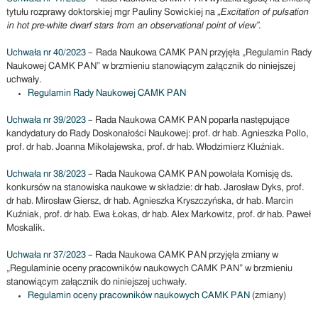
tytułu rozprawy doktorskiej mgr Pauliny Sowickiej na
„Excitation of pulsation
in hot pre-white dwarf stars from an observational point of view”
.
Uchwała nr 40/2023
– Rada Naukowa CAMK PAN przyjęła „Regulamin Rady
Naukowej CAMK PAN” w brzmieniu stanowiącym załącznik do niniejszej
uchwały.
Regulamin Rady Naukowej CAMK PAN
Uchwała nr 39/2023
– Rada Naukowa CAMK PAN poparła następujące
kandydatury do Rady Doskonałości Naukowej: prof. dr hab. Agnieszka Pollo,
prof. dr hab. Joanna Mikołajewska, prof. dr hab. Włodzimierz Kluźniak.
Uchwała nr 38/2023
– Rada Naukowa CAMK PAN powołała Komisję ds.
konkursów na stanowiska naukowe w składzie: dr hab. Jarosław Dyks, prof.
dr hab. Mirosław Giersz, dr hab. Agnieszka Kryszczyńska, dr hab. Marcin
Kuźniak, prof. dr hab. Ewa Łokas, dr hab. Alex Markowitz, prof. dr hab. Paweł
Moskalik.
Uchwała nr 37/2023
– Rada Naukowa CAMK PAN przyjęła zmiany w
„Regulaminie oceny pracowników naukowych CAMK PAN” w brzmieniu
stanowiącym załącznik do niniejszej uchwały.
Regulamin oceny pracowników naukowych CAMK PAN
(zmiany)