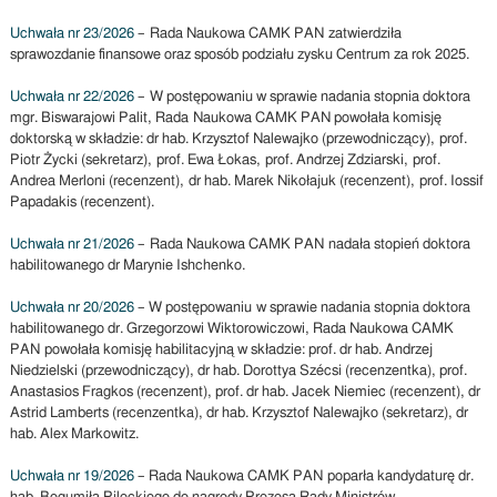
Uchwała nr 23/2026
– Rada Naukowa CAMK PAN zatwierdziła
sprawozdanie finansowe oraz sposób podziału zysku Centrum za rok 2025.
Uchwała nr 22/2026
– W postępowaniu w sprawie nadania stopnia doktora
mgr. Biswarajowi Palit, Rada Naukowa CAMK PAN powołała komisję
doktorską w składzie: dr hab. Krzysztof Nalewajko (przewodniczący), prof.
Piotr Życki (sekretarz), prof. Ewa Łokas, prof. Andrzej Zdziarski, prof.
Andrea Merloni (recenzent), dr hab. Marek Nikołajuk (recenzent), prof. Iossif
Papadakis (recenzent).
Uchwała nr 21/2026
– Rada Naukowa CAMK PAN nadała stopień doktora
habilitowanego dr Marynie Ishchenko.
Uchwała nr 20/2026
– W postępowaniu w sprawie nadania stopnia doktora
habilitowanego dr. Grzegorzowi Wiktorowiczowi, Rada Naukowa CAMK
PAN powołała komisję habilitacyjną w składzie: prof. dr hab. Andrzej
Niedzielski (przewodniczący), dr hab. Dorottya Szécsi (recenzentka), prof.
Anastasios Fragkos (recenzent), prof. dr hab. Jacek Niemiec (recenzent), dr
Astrid Lamberts (recenzentka), dr hab. Krzysztof Nalewajko (sekretarz), dr
hab. Alex Markowitz.
Uchwała nr 19/2026
– Rada Naukowa CAMK PAN poparła kandydaturę dr.