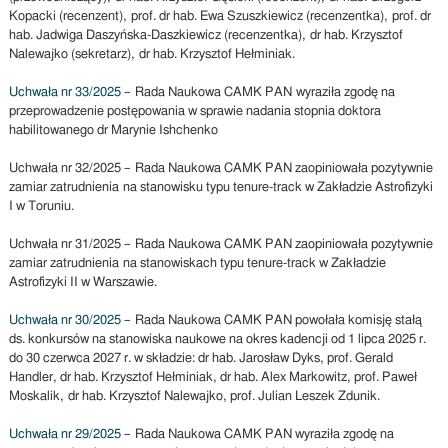
Kopacki (recenzent), prof. dr hab. Ewa Szuszkiewicz (recenzentka), prof. dr
hab. Jadwiga Daszyńska-Daszkiewicz (recenzentka), dr hab. Krzysztof
Nalewajko (sekretarz), dr hab. Krzysztof Hełminiak.
Uchwała nr 33/2025
– Rada Naukowa CAMK PAN wyraziła zgodę na
przeprowadzenie postępowania w sprawie nadania stopnia doktora
habilitowanego dr Marynie Ishchenko
Uchwała nr 32/2025 – Rada Naukowa CAMK PAN zaopiniowała pozytywnie
zamiar zatrudnienia na stanowisku typu tenure-track w Zakładzie Astrofizyki
I w Toruniu.
Uchwała nr 31/2025 – Rada Naukowa CAMK PAN zaopiniowała pozytywnie
zamiar zatrudnienia na stanowiskach typu tenure-track w Zakładzie
Astrofizyki II w Warszawie.
Uchwała nr 30/2025
– Rada Naukowa CAMK PAN powołała komisję stałą
ds. konkursów na stanowiska naukowe na okres kadencji od 1 lipca 2025 r.
do 30 czerwca 2027 r. w składzie: dr hab. Jarosław Dyks, prof. Gerald
Handler, dr hab. Krzysztof Hełminiak, dr hab. Alex Markowitz, prof. Paweł
Moskalik, dr hab. Krzysztof Nalewajko, prof. Julian Leszek Zdunik.
Uchwała nr 29/2025
– Rada Naukowa CAMK PAN wyraziła zgodę na