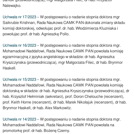
Janiuk (przewodnicząca), mgr Małgorzata Filec, dr hab. Krzysztof
Nalewajko.
Uchwała nr 17/2023
– W postępowaniu o nadanie stopnia doktora mgr
Saikrubie Krishnan, Rada Naukowa CAMK PAN dokonała zmiany składu
komisji doktorskiej, odwołujac prof. dr. hab. Włodzimierza Kluzniaka i
powołujac prof. dr hab. Agnieszkę Pollo.
Uchwała nr 16/2023
– W postępowaniu o nadanie stopnia doktora mgr.
Mohamadowi Naddafowi, Rada Naukowa CAMK PAN powołała komisję
egzaminacyjną z języka angielskiego w składzie: dr hab. Agnieszka
Kryszczynska (przewodnicząca), mgr Małgorzata Filec, dr hab. Brynmor
Haskell.
Uchwała nr 15/2023
– W postępowaniu o nadanie stopnia doktora mgr.
Mohamadowi Naddafowi, Rada Naukowa CAMK PAN powołała komisję
doktorską w składzie: dr hab. Agnieszka Kryszczynska (przewodnicząca), dr
hab. Krzysztof Hełminiak (sekretarz), prof. Doron Chelouche (recenzent),
prof. Keith Horne (recenzent), dr hab. Marek Nikołajuk (recenzent), dr hab.
Brynmor Haskell, dr hab. Alex Markowitz.
Uchwała nr 14/2023
– W postępowaniu o nadanie stopnia doktora mgr.
Mohamadowi Naddafowi, Rada Naukowa CAMK PAN powołała na
promotorkę prof. dr hab. Bożenę Czerny.