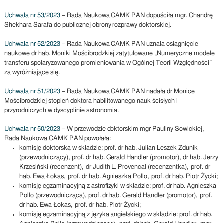
Uchwała nr 53/2023
– Rada Naukowa CAMK PAN dopuściła mgr. Chandrę
Shekhara Sarafa do publicznej obrony rozprawy doktorskiej.
Uchwała nr 52/2023
– Rada Naukowa CAMK PAN uznała osiągnięcie
naukowe dr hab. Moniki Mościbrodzkiej zatytułowane „Numeryczne modele
transferu spolaryzowanego promieniowania w Ogólnej Teorii Względności”
za wyróżniające się.
Uchwała nr 51/2023
– Rada Naukowa CAMK PAN nadała dr Monice
Mościbrodzkiej stopień doktora habilitowanego nauk ścisłych i
przyrodniczych w dyscyplinie astronomia.
Uchwała nr 50/2023
– W przewodzie doktorskim mgr Pauliny Sowickiej,
Rada Naukowa CAMK PAN powołała:
komisję doktorską w składzie: prof. dr hab. Julian Leszek Zdunik
(przewodniczący), prof. dr hab. Gerald Handler (promotor), dr hab. Jerzy
Krzesiński (recenzent), dr Judith L. Provencal (recenzentka), prof. dr
hab. Ewa Łokas, prof. dr hab. Agnieszka Pollo, prof. dr hab. Piotr Życki;
komisję egzaminacyjną z astrofizyki w składzie: prof. dr hab. Agnieszka
Pollo (przewodnicząca), prof. dr hab. Gerald Handler (promotor), prof.
dr hab. Ewa Łokas, prof. dr hab. Piotr Życki;
komisję egzaminacyjną z języka angielskiego w składzie: prof. dr hab.