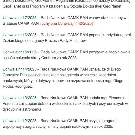
Szkoly Doktorskiej GeoPlanet, Regulamin Rekrutacji do Szkoly Doktorskiej
GeoPlanet oraz Program Ksztalcenia w Szkole Doktorskiej GeoPlanet.
Uchwała nr 17/2025
– Rada Naukowa CAMK PAN wprowadziła zmiany w
Statucie CAMK PAN.
[uchylona Uchwałą nr 42/2025]
Uchwała nr 16/2025
– Rada Naukowa CAMK PAN poparła kandydaturę prof.
Zdziarskiego do nagrody Prezesa Rady Ministrów.
Uchwała nr 15/2025
– Rada Naukowa CAMK PAN pozytywnie zaopiniowała
sposób pokrycia straty Centrum za rok 2023.
Uchwała nr 14/2025
– Rada Naukowa CAMK PAN uznała, że dr Diego
González-Díaz posiada znaczące osiągnięcia w zakresie zagadnień
naukowych, których dotyczy planowana rozprawa doktorska mgr. Diego
Rodas Rodriguez.
Uchwała nr 13/2025
– Rada Naukowa CAMK PAN nadała mgr Eleonorze
Veronice Lai stopień doktora w dziedzinie nauk ścisłych i przyrodniczych w
dyscyplinie astronomia.
Uchwała nr 12/2025
– Rada Naukowa CAMK PAN przyjęła program
współpracy z zagranicznymi instytucjami naukowymi na rok 2025.