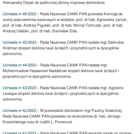
Aleksandrę Olejak do publicznej obrony rozprawy doktorskiej.
Uchwała nr 46/2023
– Rada Naukowa CAMK PAN powołała Komisję ds.
oceny pracowników naukowych w składzie: prof. dr hab. Agnieszka Janiuk,
prof. dr hab. Andrzej Pigulski, prof. dr hab. Michał Tomczak, prof. dr hab.
Andrzej Udalski, prof. dr hab. Stanisław Zoła.
Uchwała nr 45/2023
– Rada Naukowa CAMK PAN nadała mgr Saikrubie
Krishnan stopień doktora nauk ścisłych i przyrodniczych w dyscyplinie
astronomia.
Uchwała nr 44/2023
– Rada Naukowa CAMK PAN nadała mgr.
Mohammadowi Hassanowi Naddafowi stopień doktora nauk ścisłych i
przyrodniczych w dyscyplinie astronomia.
Uchwała nr 43/2023
– Rada Naukowa CAMK PAN nadała mgr. Agostino
Leveque stopień doktora nauk ścisłych i przyrodniczych w dyscyplinie
astronomia.
Uchwała nr 42/2023
– W przewodzie doktorskim mgr Pauliny Sowickiej,
Rada Naukowa CAMK PAN powołała na recenzentów dr. hab. Jerzego
Krzesińskiego oraz dr Judith L. Provencal.
Uchwała nr 41/2023
– Rada Naukowa CAMK PAN wyraziła zgodę na zmianę