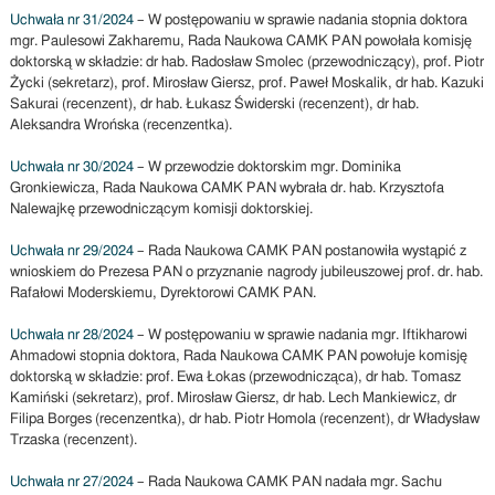
Uchwała nr 31/2024
– W postępowaniu w sprawie nadania stopnia doktora
mgr. Paulesowi Zakharemu, Rada Naukowa CAMK PAN powołała komisję
doktorską w składzie: dr hab. Radosław Smolec (przewodniczący), prof. Piotr
Życki (sekretarz), prof. Mirosław Giersz, prof. Paweł Moskalik, dr hab. Kazuki
Sakurai (recenzent), dr hab. Łukasz Świderski (recenzent), dr hab.
Aleksandra Wrońska (recenzentka).
Uchwała nr 30/2024
– W przewodzie doktorskim mgr. Dominika
Gronkiewicza, Rada Naukowa CAMK PAN wybrała dr. hab. Krzysztofa
Nalewajkę przewodniczącym komisji doktorskiej.
Uchwała nr 29/2024
– Rada Naukowa CAMK PAN postanowiła wystąpić z
wnioskiem do Prezesa PAN o przyznanie nagrody jubileuszowej prof. dr. hab.
Rafałowi Moderskiemu, Dyrektorowi CAMK PAN.
Uchwała nr 28/2024
– W postępowaniu w sprawie nadania mgr. Iftikharowi
Ahmadowi stopnia doktora, Rada Naukowa CAMK PAN powołuje komisję
doktorską w składzie: prof. Ewa Łokas (przewodnicząca), dr hab. Tomasz
Kamiński (sekretarz), prof. Mirosław Giersz, dr hab. Lech Mankiewicz, dr
Filipa Borges (recenzentka), dr hab. Piotr Homola (recenzent), dr Władysław
Trzaska (recenzent).
Uchwała nr 27/2024
– Rada Naukowa CAMK PAN nadała mgr. Sachu