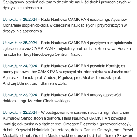
Sanjayanowi stopień doktora w dziedzinie nauk ścisłych i przyrodniczych w
dyscyplinie astronomia.
Uchwała nr 26/2024
– Rada Naukowa CAMK PAN nadała mgr. Ayushowi
Moharanie stopień doktora w dziedzinie nauk ścisłych i przyrodniczych w
dyscyplinie astronomia.
Uchwała nr 25/2024
– Rada Naukowa CAMK PAN pozytywnie zaopiniowała
zgłoszenie przez CAMK PAN kandydatury prof. dr. hab. Bronisława Rudaka
na członka Rady Narodowego Centrum Nauki.
Uchwała nr 24/2024
– Rada Naukowa CAMK PAN powołała Komisję ds.
oceny pracowników CAMK PAN w dyscyplinie informatyka w składzie: prof.
Agnieszka Janiuk, prof. Andrzej Pigulski, prof. Michał Tomczak, prof.
Andrzej Udalski, prof. Stanisław Zoła.
Uchwała nr 23/2024
– Rada Naukowa CAMK PAN umorzyła przewód
doktorski mgr. Marcina Gładkowskiego.
Uchwała nr 22/2024
– W postępowaniu w sprawie nadania mgr. Sumancie
Kumarowi Sahoo stopnia doktora, Rada Naukowa CAMK PAN powołała
komisję doktorską w składzie: prof. Grzegorz Pietrzyński (przewodniczący),
dr hab. Krzysztof Hełminiak (sekretarz), dr hab. Dariusz Graczyk, prof. Paweł
Moskalik, dr hab. Gracjan Maciejewski (recenzent), dr hab. Dorota Skowron