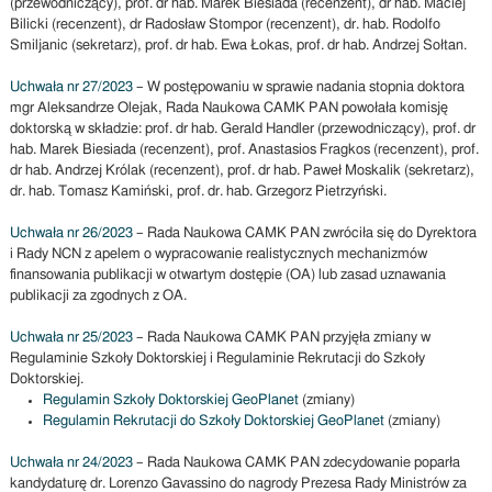
(przewodniczący), prof. dr hab. Marek Biesiada (recenzent), dr hab. Maciej
Bilicki (recenzent), dr Radosław Stompor (recenzent), dr. hab. Rodolfo
Smiljanic (sekretarz), prof. dr hab. Ewa Łokas, prof. dr hab. Andrzej Sołtan.
Uchwała nr 27/2023
– W postępowaniu w sprawie nadania stopnia doktora
mgr Aleksandrze Olejak, Rada Naukowa CAMK PAN powołała komisję
doktorską w składzie: prof. dr hab. Gerald Handler (przewodniczący), prof. dr
hab. Marek Biesiada (recenzent), prof. Anastasios Fragkos (recenzent), prof.
dr hab. Andrzej Królak (recenzent), prof. dr hab. Paweł Moskalik (sekretarz),
dr. hab. Tomasz Kamiński, prof. dr. hab. Grzegorz Pietrzyński.
Uchwała nr 26/2023
– Rada Naukowa CAMK PAN zwróciła się do Dyrektora
i Rady NCN z apelem o wypracowanie realistycznych mechanizmów
finansowania publikacji w otwartym dostępie (OA) lub zasad uznawania
publikacji za zgodnych z OA.
Uchwała nr 25/2023
– Rada Naukowa CAMK PAN przyjęła zmiany w
Regulaminie Szkoły Doktorskiej i Regulaminie Rekrutacji do Szkoły
Doktorskiej.
Regulamin Szkoły Doktorskiej GeoPlanet
(zmiany)
Regulamin Rekrutacji do Szkoły Doktorskiej GeoPlanet
(zmiany)
Uchwała nr 24/2023
– Rada Naukowa CAMK PAN zdecydowanie poparła
kandydaturę dr. Lorenzo Gavassino do nagrody Prezesa Rady Ministrów za