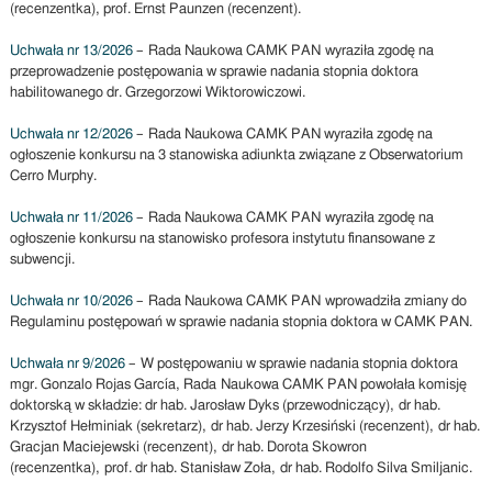
(recenzentka), prof. Ernst Paunzen (recenzent).
Uchwała nr 13/2026
– Rada Naukowa CAMK PAN wyraziła zgodę na
przeprowadzenie postępowania w sprawie nadania stopnia doktora
habilitowanego dr. Grzegorzowi Wiktorowiczowi.
Uchwała nr 12/2026
– Rada Naukowa CAMK PAN wyraziła zgodę na
ogłoszenie konkursu na 3 stanowiska adiunkta związane z Obserwatorium
Cerro Murphy.
Uchwała nr 11/2026
– Rada Naukowa CAMK PAN wyraziła zgodę na
ogłoszenie konkursu na stanowisko profesora instytutu finansowane z
subwencji.
Uchwała nr 10/2026
– Rada Naukowa CAMK PAN wprowadziła zmiany do
Regulaminu postępowań w sprawie nadania stopnia doktora w CAMK PAN.
Uchwała nr 9/2026
– W postępowaniu w sprawie nadania stopnia doktora
mgr. Gonzalo Rojas García, Rada Naukowa CAMK PAN powołała komisję
doktorską w składzie: dr hab. Jarosław Dyks (przewodniczący), dr hab.
Krzysztof Hełminiak (sekretarz), dr hab. Jerzy Krzesiński (recenzent), dr hab.
Gracjan Maciejewski (recenzent), dr hab. Dorota Skowron
(recenzentka), prof. dr hab. Stanisław Zoła, dr hab. Rodolfo Silva Smiljanic.