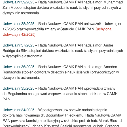
Uchwała nr 39/2025
– Rada Naukowa CAMK PAN nadała mgr. Muhammad
Zain Mobeen stopień doktora w dziedzinie nauk ścisłych i przyrodniczych w
dyscyplinie astronomia.
Uchwała nr 38/2025
– Rada Naukowa CAMK PAN unieważniła Uchwałę nr
17/2025 oraz wprowadziła zmiany w Statucie CAMK PAN.
[uchylona
Uchwałą nr 42/2025]
Uchwała nr 37/2025
– Rada Naukowa CAMK PAN nadała mgr. André
Rodrigo da Silva stopień doktora w dziedzinie nauk ścisłych i przyrodniczych
w dyscyplinie astronomia.
Uchwała nr 36/2025
– Rada Naukowa CAMK PAN nadała mgr. Amedeo
Romagnolo stopień doktora w dziedzinie nauk ścisłych i przyrodniczych w
dyscyplinie astronomia.
Uchwała nr 35/2025
– Rada Naukowa CAMK PAN wprowadziła zmiany
do Regulaminu postępowań w sprawie nadania stopnia doktora w CAMK
PAN.
Uchwała nr 34/2025
– W postępowaniu w sprawie nadania stopnia
doktora habilitowanego dr. Bogumiłowi Pileckiemu, Rada Naukowa CAMK
PAN powołała komisję habilitacyjną w składzie: prof. dr hab. Marek Biesiada
(przewodniczący), dr hab. Krzysztof Gęsicki (recenzent), dr hab. Grzegorz