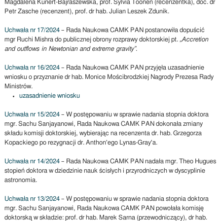
Magdalena Kunert-Bajraszewska, prof. Sylvia Toonen (recenzentka), doc. dr
Petr Zasche (recenzent), prof. dr hab. Julian Leszek Zdunik.
Uchwała nr 17/2024
– Rada Naukowa CAMK PAN postanowiła dopuścić
mgr Ruchi Mishra do publicznej obrony rozprawy doktorskiej pt.
„Accretion
and outflows in Newtonian and extreme gravity”
.
Uchwała nr 16/2024
– Rada Naukowa CAMK PAN przyjęła uzasadnienie
wniosku o przyznanie dr hab. Monice Mościbrodzkiej Nagrody Prezesa Rady
Ministrów.
uzasadnienie wniosku
Uchwała nr 15/2024
– W postępowaniu w sprawie nadania stopnia doktora
mgr. Sachu Sanjayanowi, Rada Naukowa CAMK PAN dokonała zmiany
składu komisji doktorskiej, wybierając na recenzenta dr. hab. Grzegorza
Kopackiego po rezygnacji dr. Anthon'ego Lynas-Gray'a.
Uchwała nr 14/2024
– Rada Naukowa CAMK PAN nadała mgr. Theo Hugues
stopień doktora w dziedzinie nauk ścisłych i przyrodniczych w dyscyplinie
astronomia.
Uchwała nr 13/2024
– W postępowaniu w sprawie nadania stopnia doktora
mgr. Sachu Sanjayanowi, Rada Naukowa CAMK PAN powołała komisję
doktorską w składzie: prof. dr hab. Marek Sarna (przewodniczący), dr hab.