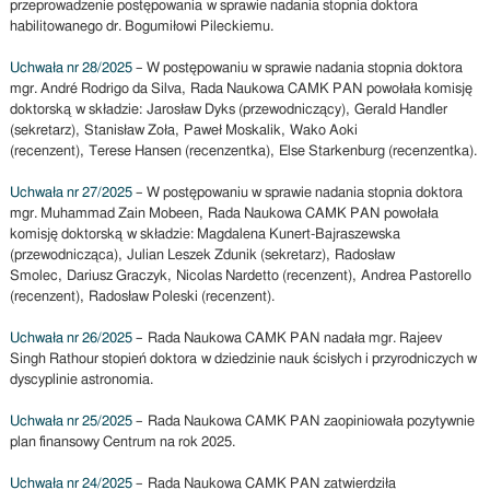
przeprowadzenie postępowania w sprawie nadania stopnia doktora
habilitowanego dr. Bogumiłowi Pileckiemu.
Uchwała nr 28/2025
– W postępowaniu w sprawie nadania stopnia doktora
mgr. André Rodrigo da Silva, Rada Naukowa CAMK PAN powołała komisję
doktorską w składzie: Jarosław Dyks (przewodniczący), Gerald Handler
(sekretarz), Stanisław Zoła, Paweł Moskalik, Wako Aoki
(recenzent), Terese Hansen (recenzentka), Else Starkenburg (recenzentka).
Uchwała nr 27/2025
– W postępowaniu w sprawie nadania stopnia doktora
mgr. Muhammad Zain Mobeen, Rada Naukowa CAMK PAN powołała
komisję doktorską w składzie: Magdalena Kunert-Bajraszewska
(przewodnicząca), Julian Leszek Zdunik (sekretarz), Radosław
Smolec, Dariusz Graczyk, Nicolas Nardetto (recenzent), Andrea Pastorello
(recenzent), Radosław Poleski (recenzent).
Uchwała nr 26/2025
– Rada Naukowa CAMK PAN nadała mgr. Rajeev
Singh Rathour stopień doktora w dziedzinie nauk ścisłych i przyrodniczych w
dyscyplinie astronomia.
Uchwała nr 25/2025
– Rada Naukowa CAMK PAN zaopiniowała pozytywnie
plan finansowy Centrum na rok 2025.
Uchwała nr 24/2025
– Rada Naukowa CAMK PAN zatwierdziła