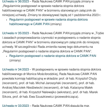
Uchwała nr 36/2023
– Rada Naukowa CAMK PAN przyjęła zmiany w
„Regulaminie postępowań w sprawie nadania stopnia doktora
habilitowanego w CAMK PAN” w brzmieniu stanowiącym załącznik do
niniejszej uchwały. Zmiany te obowiązywać będą od 1 października 2023 r.
Regulamin postępowań w sprawie nadania stopnia doktora
habilitowanego w CAMK PAN
(zmiany)
Uchwała nr 35/2023
– Rada Naukowa CAMK PAN przyjęła zmiany w „Trybie
i zasadach przeprowadzania czynności w postępowaniu o nadanie stopnia
doktora w CAMK PAN” w brzmieniu stanowiącym załącznik do niniejszej
uchwały. W szczególności Rada zmieniła nazwę tego dokumentu na
„Regulamin postępowań o nadanie stopnia doktora w CAMK PAN”.
Regulamin postępowań o nadanie stopnia doktora w CAMK PAN
(zmiany)
Uchwała nr 34/2023
– W postępowaniu w sprawie nadania stopnia doktora
habilitowanego dr Monice Mościbrodzkiej, Rada Naukowa CAMK PAN
powołała komisję habilitacyjną w składzie: prof. dr hab. Krzysztof Chyży
(recenzent), prof. dr hab. Michał Jaroszyński (recenzent), prof. dr hab.
Andrzej Maciołek-Niedźwiecki (recenzent), dr hab. Katarzyna Małek
(recenzent), dr hab. Krzysztof Nalewajko (sekretarz), prof. dr hab. Marek
Sikora, prof. dr hab. Ewa Szuszkiewicz (przewodnicząca).
Uchwała nr 33/2023
– Rada Naukowa CAMK PAN dopuściła mgr.