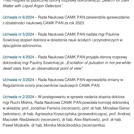
Theo Hugues do publicznej obrony rozprawy doktorskiej pt.
„Search for Dark
Matter with Liquid Argon Detectors”
.
Uchwała nr 6/2024
– Rada Naukowa CAMK PAN zatwierdziła sprawozdanie
z działalności naukowej CAMK PAN za rok 2023.
Uchwała nr 5/2024
– Rada Naukowa CAMK PAN nadała mgr Paulinie
Sowickiej stopień doktora w dziedzinie nauk ścisłych i przyrodniczych w
dyscyplinie astronomia.
Uchwała nr 4/2024
– Rada Naukowa CAMK PAN przyjęła obronę rozprawy
doktorskiej mgr Pauliny Sowickiej pt.
„Excitation of pulsation in hot pre-white
dwarf stars from an observational point of view”
.
Uchwała nr 3/2024
– Rada Naukowa CAMK PAN wprowadziła zmiany w
Regulaminie oceny pracowników naukowych CAMK PAN.
Uchwała nr 2/2024
– W postępowaniu w sprawie nadania stopnia doktora
mgr Ruchi Mishra, Rada Naukowa CAMK PAN powołała komisję doktorską
w składzie: prof. Jonathan Ferreira (recenzent), prof. dr hab. Mirosław Giersz
(sekretarz), dr hab. Agnieszka Kryszczyńska (przewodnicząca), prof. Andrzej
Maciołek-Niedźwiecki (recenzent), dr hab. Alex Markowitz, prof. dr hab.
Paweł Moskalik, dr hab. Monika Mościbrodzka (recenzentka).