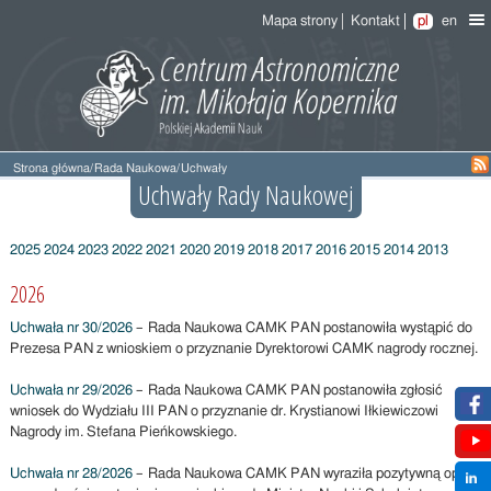
Mapa strony
Kontakt
pl
en
Strona główna
/
Rada Naukowa
/
Uchwały
Uchwały Rady Naukowej
2025
2024
2023
2022
2021
2020
2019
2018
2017
2016
2015
2014
2013
2026
Uchwała nr 30/2026
– Rada Naukowa CAMK PAN postanowiła wystąpić do
Prezesa PAN z wnioskiem o przyznanie Dyrektorowi CAMK nagrody rocznej.
Uchwała nr 29/2026
– Rada Naukowa CAMK PAN postanowiła zgłosić
wniosek do Wydziału III PAN o przyznanie dr. Krystianowi Iłkiewiczowi
Nagrody im. Stefana Pieńkowskiego.
Uchwała nr 28/2026
– Rada Naukowa CAMK PAN wyraziła pozytywną opinię