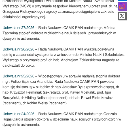
o zasadności wystąpienia z wnioskiem do Ministra Nauki i Szkolnictwa
Wyższego (NiSW) o przyznanie zespołowi kierowanemu przez prof. dr. hab.
Grzegorza Pietrzyńskiego nagrody za znaczące osiągnięcie w zakresie
działalności organizacyjnej.
Uchwała nr 27/2026
– Rada Naukowa CAMK PAN nadała mgr. Mónica
Taormina stopień doktora w dziedzinie nauk ścisłych i przyrodniczych w
dyscyplinie astronomia.
Uchwała nr 26/2026
– Rada Naukowa CAMK PAN wyraziła pozytywną
opinię o zasadności wystąpienia z wnioskiem do Ministra Nauki i Szkolnictwa
Wyższego o przyznanie prof. dr. hab. Andrzejowi Zdziarskiemu nagrody za
całokształt dorobku.
Uchwała nr 25/2026
– W postępowaniu w sprawie nadania stopnia doktora
mgr. Felipe Espinoza Arancibia, Rada Naukowa CAMK PAN powołała
komisję doktorską w składzie: dr hab. Jarosław Dyks (przewodniczący), dr
hab. Krzysztof Hełminiak (sekretarz), prof. Paweł Moskalik, prof. Igor
Soszyński, dr Hilding Neilson (recenzent), dr hab. Paweł Pietrukowicz
(recenzent), dr Achim Weiss (recenzent).
Uchwała nr 24/2026
– Rada Naukowa CAMK PAN nadała mgr. Gonzalo
Rojas Garcia stopień doktora w dziedzinie nauk ścisłych i przyrodniczych w
dyscyplinie astronomia.