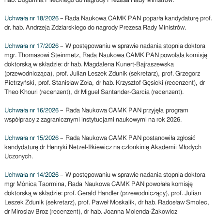
hab. Bogumiła Pileckiego do nagrody Prezesa Rady Ministrów.
Uchwała nr 18/2026
– Rada Naukowa CAMK PAN poparła kandydaturę prof.
dr. hab. Andrzeja Zdziarskiego do nagrody Prezesa Rady Ministrów.
Uchwała nr 17/2026
– W postępowaniu w sprawie nadania stopnia doktora
mgr. Thomasowi Steinmetz, Rada Naukowa CAMK PAN powołała komisję
doktorską w składzie: dr hab. Magdalena Kunert-Bajraszewska
(przewodnicząca), prof. Julian Leszek Zdunik (sekretarz), prof. Grzegorz
Pietrzyński, prof. Stanisław Zoła, dr hab. Krzysztof Gęsicki (recenzent), dr
Theo Khouri (recenzent), dr Miguel Santander-García (recenzent).
Uchwała nr 16/2026
– Rada Naukowa CAMK PAN przyjęła program
współpracy z zagranicznymi instytucjami naukowymi na rok 2026.
Uchwała nr 15/2026
– Rada Naukowa CAMK PAN postanowiła zgłosić
kandydaturę dr Henryki Netzel-Iłkiewicz na członkinię Akademii Młodych
Uczonych.
Uchwała nr 14/2026
– W postępowaniu w sprawie nadania stopnia doktora
mgr Mónica Taormina, Rada Naukowa CAMK PAN powołała komisję
doktorską w składzie: prof. Gerald Handler (przewodniczący), prof. Julian
Leszek Zdunik (sekretarz), prof. Paweł Moskalik, dr hab. Radosław Smolec,
dr Miroslav Broz (recenzent), dr hab. Joanna Molenda-Żakowicz