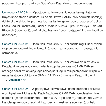
(recenzentka), prof. Jadwiga Daszyńska-Daszkiewicz (recenzentka).
Uchwała nr 21/2024
– W postępowaniu w sprawie nadania mgr Fatemeh
Kayanikhoo stopnia doktora, Rada Naukowa CAMK PAN powołała komisję
doktorską w składzie: prof. Agnieszka Janiuk (przewodnicząca), prof. Julian
Leszek Zdunik (sekretarz), dr hab. Marcin Kuźniak, prof. Piotr Życki, dr Bart
Ripperda (recenzent), prof. Michał Hanasz (recenzent), prof. Maxim Lyutikov
(recenzent).
Uchwała nr 20/2024
– Rada Naukowa CAMK PAN nadała mgr Ruchi Mishra
stopień doktora w dziedzinie nauk ścisłych i przyrodniczych w dyscyplinie
astronomia.
Uchwała nr 19/2024
– Rada Naukowa CAMK PAN wprowadziła zmiany w
Regulaminie postępowań o nadanie stopnia doktora w CAMK PAN (w
szczególności zmieniając jego nazwę na "Regulamin postępowań w sprawie
nadania stopnia doktora w CAMK PAN") wyróżnione w Załączniku nr 1.
Załącznik nr 1
Uchwała nr 18/2024
– W postępowaniu w sprawie nadania stopnia doktora
mgr. Ayushowi Moharanie, Rada Naukowa CAMK PAN powołała komisję
doktorską w składzie: dr hab. Jarosław Dyks (sekretarz), prof. dr hab. Gerald
Handler (przewodniczący), dr hab. Jerzy Krzesiński (recenzent), dr hab.