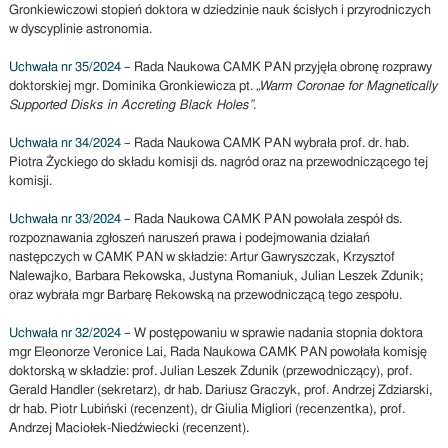
Gronkiewiczowi stopień doktora w dziedzinie nauk ścisłych i przyrodniczych
w dyscyplinie astronomia.
Uchwała nr 35/2024
– Rada Naukowa CAMK PAN przyjęła obronę rozprawy
doktorskiej mgr. Dominika Gronkiewicza pt.
„Warm Coronae for Magnetically
Supported Disks in Accreting Black Holes”
.
Uchwała nr 34/2024
– Rada Naukowa CAMK PAN wybrała prof. dr. hab.
Piotra Życkiego do składu komisji ds. nagród oraz na przewodniczącego tej
komisji.
Uchwała nr 33/2024
– Rada Naukowa CAMK PAN powołała zespół ds.
rozpoznawania zgłoszeń naruszeń prawa i podejmowania działań
następczych w CAMK PAN w składzie: Artur Gawryszczak, Krzysztof
Nalewajko, Barbara Rekowska, Justyna Romaniuk, Julian Leszek Zdunik;
oraz wybrała mgr Barbarę Rekowską na przewodniczącą tego zespołu.
Uchwała nr 32/2024
– W postępowaniu w sprawie nadania stopnia doktora
mgr Eleonorze Veronice Lai, Rada Naukowa CAMK PAN powołała komisję
doktorską w składzie: prof. Julian Leszek Zdunik (przewodniczący), prof.
Gerald Handler (sekretarz), dr hab. Dariusz Graczyk, prof. Andrzej Zdziarski,
dr hab. Piotr Lubiński (recenzent), dr Giulia Migliori (recenzentka), prof.
Andrzej Maciołek-Niedźwiecki (recenzent).