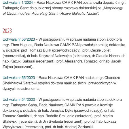
Uchwała nr 1/2024
– Rada Naukowa CAMK PAN postanowiła dopuścić mgr.
Tathagatę Sahę do publicznej obrony rozprawy doktorskiej pt.
„Morphology
of Circumnuclear Accreting Gas in Active Galactic Nuclei”
.
2023
Uchwała nr 56/2023
– W postępowaniu w sprawie nadania stopnia doktora
mgr. Theo Hugues, Rada Naukowa CAMK PAN powołała komisję doktorską
w składzie: prof. Tomasz Bulik (przewodniczący), prof. Cécile Jollet
(recenzentka), dr hab. Krzysztof Nalewajko (sekretarz), dr Claudia Nones, dr
hab. Kazuki Sakurai (recenzent), prof. Alessandra Tonazzo, dr hab. Jacek
Zejma (recenzent).
Uchwała nr 55/2023
– Rada Naukowa CAMK PAN nadała mgr. Chandrze
Shekharowi Sarafowi stopień doktora nauk ścisłych i przyrodniczych w
dyscyplinie astronomia.
Uchwała nr 54/2023
– W postępowaniu w sprawie nadania stopnia doktora
mgr. Tathagata Saha, Rada Naukowa CAMK PAN powołała komisję
doktorską w składzie: dr hab. Jarosław Dyks (przewodniczący), dr hab.
Tomasz Kamiński, dr hab. Rodolfo Smiljanic (sekretarz), prof. Marko
Stalevski (recenzent), dr Jiri Svoboda (recenzent), prof. dr hab. Łukasz
Wyrzykowski (recenzent), prof. dr hab. Andrzej Zdziarski.