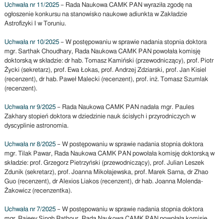
Uchwała nr 11/2025
– Rada Naukowa CAMK PAN wyraziła zgodę na
ogłoszenie konkursu na stanowisko naukowe adiunkta w Zakładzie
Astrofizyki I w Toruniu.
Uchwała nr 10/2025
– W postępowaniu w sprawie nadania stopnia doktora
mgr. Sarthak Choudhary, Rada Naukowa CAMK PAN powołała komisję
doktorską w składzie: dr hab. Tomasz Kamiński (przewodniczący), prof. Piotr
Życki (sekretarz), prof. Ewa Łokas, prof. Andrzej Zdziarski, prof. Jan Kisiel
(recenzent), dr hab. Paweł Malecki (recenzent), prof. inż. Tomasz Szumlak
(recenzent).
Uchwała nr 9/2025
– Rada Naukowa CAMK PAN nadała mgr. Paules
Zakhary stopień doktora w dziedzinie nauk ścisłych i przyrodniczych w
dyscyplinie astronomia.
Uchwała nr 8/2025
– W postępowaniu w sprawie nadania stopnia doktora
mgr. Tilak Pawar, Rada Naukowa CAMK PAN powołała komisję doktorską w
składzie: prof. Grzegorz Pietrzyński (przewodniczący), prof. Julian Leszek
Zdunik (sekretarz), prof. Joanna Mikołajewska, prof. Marek Sarna, dr Zhao
Guo (recenzent), dr Alexios Liakos (recenzent), dr hab. Joanna Molenda-
Żakowicz (recenzentka).
Uchwała nr 7/2025
– W postępowaniu w sprawie nadania stopnia doktora
mgr. Rajeev Singh Rathour, Rada Naukowa CAMK PAN powołała komisję