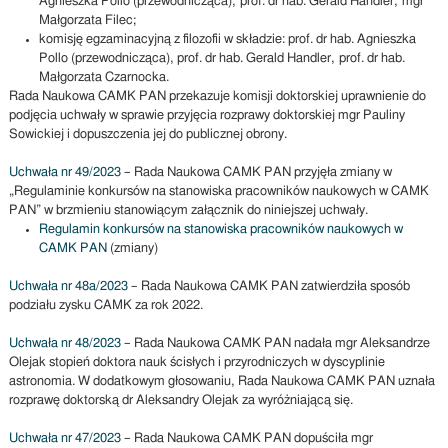
Agnieszka Pollo (przewodnicząca), prof. dr hab. Gerald Handler, mgr
Małgorzata Filec;
komisję egzaminacyjną z filozofii w składzie: prof. dr hab. Agnieszka
Pollo (przewodnicząca), prof. dr hab. Gerald Handler, prof. dr hab.
Małgorzata Czarnocka.
Rada Naukowa CAMK PAN przekazuje komisji doktorskiej uprawnienie do
podjęcia uchwały w sprawie przyjęcia rozprawy doktorskiej mgr Pauliny
Sowickiej i dopuszczenia jej do publicznej obrony.
Uchwała nr 49/2023
– Rada Naukowa CAMK PAN przyjęła zmiany w
„Regulaminie konkursów na stanowiska pracowników naukowych w CAMK
PAN” w brzmieniu stanowiącym załącznik do niniejszej uchwały.
Regulamin konkursów na stanowiska pracowników naukowych w
CAMK PAN
(zmiany)
Uchwała nr 48a/2023
– Rada Naukowa CAMK PAN zatwierdziła sposób
podziału zysku CAMK za rok 2022.
Uchwała nr 48/2023
– Rada Naukowa CAMK PAN nadała mgr Aleksandrze
Olejak stopień doktora nauk ścisłych i przyrodniczych w dyscyplinie
astronomia. W dodatkowym głosowaniu, Rada Naukowa CAMK PAN uznała
rozprawę doktorską dr Aleksandry Olejak za wyróżniającą się.
Uchwała nr 47/2023
– Rada Naukowa CAMK PAN dopuściła mgr