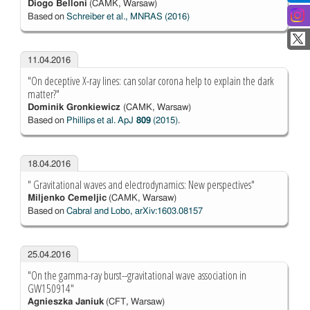
Diogo Belloni
(CAMK, Warsaw)
Based on
Schreiber et al., MNRAS (2016)
11.04.2016
"On deceptive X-ray lines: can solar corona help to explain the dark
matter?"
Dominik Gronkiewicz
(CAMK, Warsaw)
Based on
Phillips et al. ApJ
809
(2015)
.
18.04.2016
" Gravitational waves and electrodynamics: New perspectives"
Miljenko Cemeljic
(CAMK, Warsaw)
Based on
Cabral and Lobo, arXiv:1603.08157
25.04.2016
"On the gamma-ray burst--gravitational wave association in
GW150914"
Agnieszka Janiuk
(CFT, Warsaw)