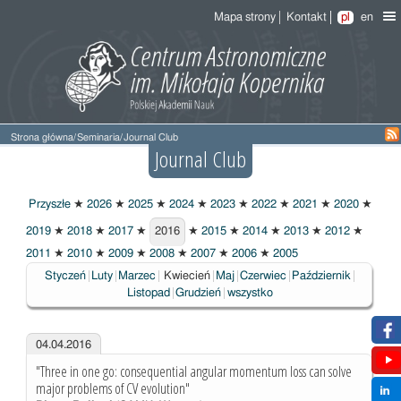
Mapa strony
Kontakt
pl
en
Strona główna
/
Seminaria
/
Journal Club
Journal Club
Przyszłe
★
2026
★
2025
★
2024
★
2023
★
2022
★
2021
★
2020
★
2019
★
2018
★
2017
★
2016
★
2015
★
2014
★
2013
★
2012
★
2016
2011
★
2010
★
2009
★
2008
★
2007
★
2006
★
2005
Wybrane
Styczeń
Luty
Marzec
Kwiecień
Maj
Czerwiec
Październik
Listopad
Grudzień
wszystko
04.04.2016
"Three in one go: consequential angular momentum loss can solve
major problems of CV evolution"