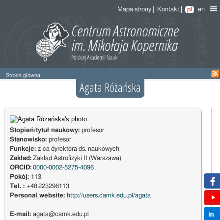
Mapa strony
Kontakt
pl
en
Strona główna
Agata Różańska
Stopień/tytuł naukowy:
profesor
Stanowisko:
profesor
Funkcje:
z-ca dyrektora ds. naukowych
Zakład:
Zakład Astrofizyki II (Warszawa)
ORCID:
0000-0002-5275-4096
Pokój:
113
Tel. :
+48 223296113
Personal website:
http://users.camk.edu.pl/agata
E-mail:
agata@camk.edu.pl