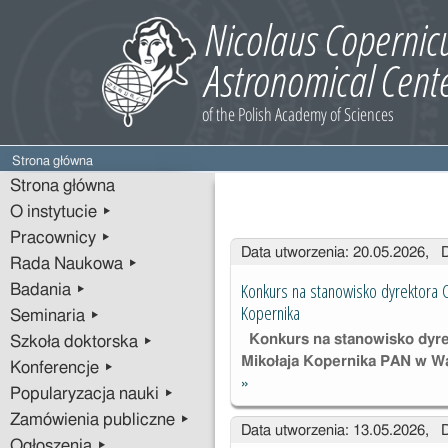
Strona główna
Strona główna
O instytucie ▸
Pracownicy ▸
Wpisy
Data utworzenia: 20.05.2026, 
Rada Naukowa ▸
Konkurs na stanowisko dyrektora 
Badania ▸
Kopernika
Seminaria ▸
Konkurs na stanowisko dyr
Szkoła doktorska ▸
Mikołaja Kopernika PAN w W
Konferencje ▸
»
Konkurs na
Popularyzacja nauki ▸
stanowisko
Zamówienia publiczne ▸
Data utworzenia: 13.05.2026, 
dyrektora
Ogłoszenia ▸