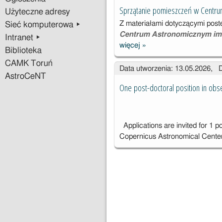
Centrum
Sprzątanie pomieszczeń w Centr
Użyteczne adresy
Astronomiczne
Z materiałami dotyczącymi pos
Sieć komputerowa ▸
go im. Mikołaja
Centrum Astronomicznym im
Kopernika
Intranet ▸
więcej
»
Sprzątanie
Biblioteka
pomieszczeń w
CAMK Toruń
Data utworzenia: 13.05.2026, 
Centrum
AstroCeNT
Astronomiczny
One post-doctoral position in obs
m
Applications are invited for 1 po
Copernicus Astronomical Cente