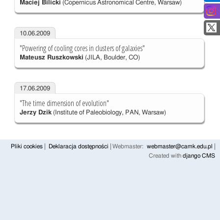
Maciej Bilicki
(Copernicus Astronomical Centre, Warsaw)
10.06.2009
"Powering of cooling cores in clusters of galaxies"
Mateusz Ruszkowski
(JILA, Boulder, CO)
17.06.2009
"The time dimension of evolution"
Jerzy Dzik
(Institute of Paleobiology, PAN, Warsaw)
Pliki cookies
Deklaracja dostępności
Webmaster:
webmaster@camk.edu.pl
Created with
django CMS