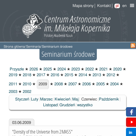
Mapa strony
Kontakt
pl
en
Strona główna
/
Seminaria
/
Seminarium środowe
Seminarium środowe
Przyszłe
★
2026
★
2025
★
2024
★
2023
★
2022
★
2021
★
2020
★
2019
★
2018
★
2017
★
2016
★
2015
★
2014
★
2013
★
2012
★
2011
★
2010
★
2009
★
2008
★
2007
★
2006
★
2005
★
2004
★
2009
2003
★
2002
Wybrane
Styczeń
Luty
Marzec
Kwiecień
Maj
Czerwiec
Październik
Listopad
Grudzień
wszystko
03.06.2009
"Density of the Universe from 2MASS"