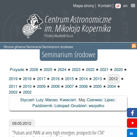
Mapa strony
Kontakt
pl
en
Strona główna
/
Seminaria
/
Seminarium środowe
Seminarium środowe
Przyszłe
★
2026
★
2025
★
2024
★
2023
★
2022
★
2021
★
2020
★
2019
★
2018
★
2017
★
2016
★
2015
★
2014
★
2013
★
2012
★
2012
2011
★
2010
★
2009
★
2008
★
2007
★
2006
★
2005
★
2004
★
2003
★
2002
Wybrane
Styczeń
Luty
Marzec
Kwiecień
Maj
Czerwiec
Lipiec
Październik
Listopad
Grudzień
wszystko
09.05.2012
"Pulsars and PWN at very high energies: prospects for CTA"