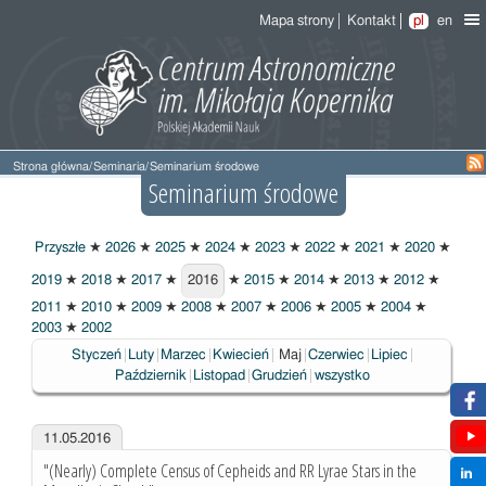
Mapa strony
Kontakt
pl
en
Strona główna
/
Seminaria
/
Seminarium środowe
Seminarium środowe
Przyszłe
★
2026
★
2025
★
2024
★
2023
★
2022
★
2021
★
2020
★
2019
★
2018
★
2017
★
2016
★
2015
★
2014
★
2013
★
2012
★
2016
2011
★
2010
★
2009
★
2008
★
2007
★
2006
★
2005
★
2004
★
2003
★
2002
Wybrane
Styczeń
Luty
Marzec
Kwiecień
Maj
Czerwiec
Lipiec
Październik
Listopad
Grudzień
wszystko
11.05.2016
"(Nearly) Complete Census of Cepheids and RR Lyrae Stars in the