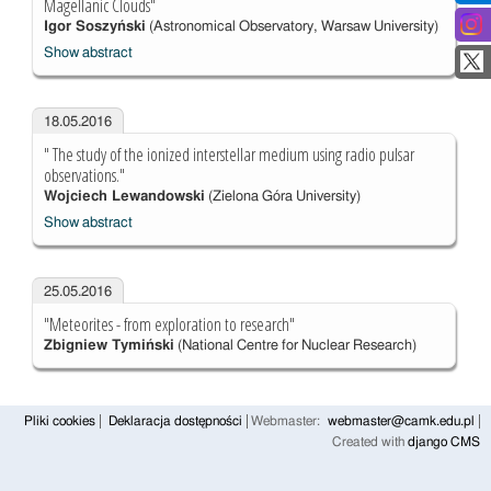
Magellanic Clouds"
Igor Soszyński
(Astronomical Observatory, Warsaw University)
Show abstract
18.05.2016
" The study of the ionized interstellar medium using radio pulsar
observations."
Wojciech Lewandowski
(Zielona Góra University)
Show abstract
25.05.2016
"Meteorites - from exploration to research"
Zbigniew Tymiński
(National Centre for Nuclear Research)
Pliki cookies
Deklaracja dostępności
Webmaster:
webmaster@camk.edu.pl
Created with
django CMS