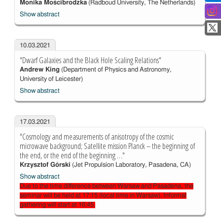
Monika Mościbrodzka
(Radboud University, The Netherlands)
Show abstract
10.03.2021
"Dwarf Galaxies and the Black Hole Scaling Relations"
Andrew King
(Department of Physics and Astronomy,
University of Leicester)
Show abstract
17.03.2021
"Cosmology and measurements of anisotropy of the cosmic
microwave background; Satellite mission Planck – the beginning of
the end, or the end of the beginning …"
Krzysztof Górski
(Jet Propulsion Laboratory, Pasadena, CA)
Show abstract
Due to the time difference between Warsaw and Pasadena, the
seminar will be held at 17:15 (local time in Warsaw). Informal
gathering will start at 16:45.