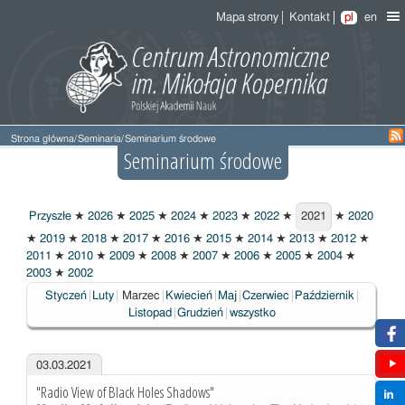
Mapa strony
Kontakt
pl
en
Strona główna
/
Seminaria
/
Seminarium środowe
Seminarium środowe
Przyszłe
★
2026
★
2025
★
2024
★
2023
★
2022
★
2021
★
2020
2021
★
2019
★
2018
★
2017
★
2016
★
2015
★
2014
★
2013
★
2012
★
2011
★
2010
★
2009
★
2008
★
2007
★
2006
★
2005
★
2004
★
2003
★
2002
Wybrane
Styczeń
Luty
Marzec
Kwiecień
Maj
Czerwiec
Październik
Listopad
Grudzień
wszystko
03.03.2021
"Radio View of Black Holes Shadows"