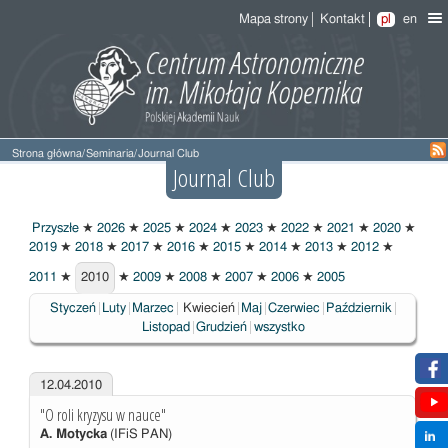
Mapa strony
Kontakt
pl
en
Strona główna
/
Seminaria
/
Journal Club
Journal Club
Przyszłe
★
2026
★
2025
★
2024
★
2023
★
2022
★
2021
★
2020
★
2019
★
2018
★
2017
★
2016
★
2015
★
2014
★
2013
★
2012
★
2011
★
2010
★
2009
★
2008
★
2007
★
2006
★
2005
2010
Wybrane
Styczeń
Luty
Marzec
Kwiecień
Maj
Czerwiec
Październik
Listopad
Grudzień
wszystko
12.04.2010
"O roli kryzysu w nauce"
A. Motycka
(IFiS PAN)