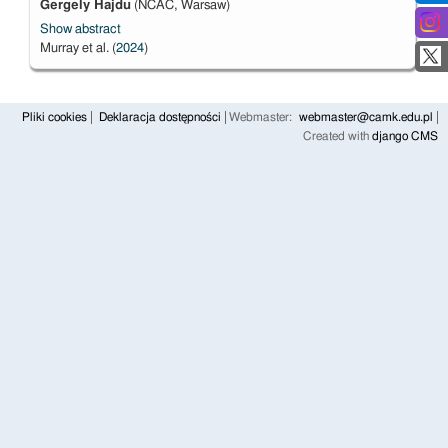
Gergely Hajdu
(NCAC, Warsaw)
Show abstract
Murray et al. (
2024
)
Pliki cookies
Deklaracja dostępności
Webmaster:
webmaster@camk.edu.pl
Created with
django CMS