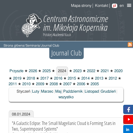
Mapa strony
Kontakt
pl
en
Strona główna
/
Seminaria
/
Journal Club
Journal Club
Przyszłe
★
2026
★
2025
★
2024
★
2023
★
2022
★
2021
★
2020
2024
★
2019
★
2018
★
2017
★
2016
★
2015
★
2014
★
2013
★
2012
★
2011
★
2010
★
2009
★
2008
★
2007
★
2006
★
2005
Wybrane
Styczeń
Luty
Marzec
Maj
Październik
Listopad
Grudzień
wszystko
08.01.2024
"A Galactic Eclipse: The Small Magellanic Cloud is Forming Stars in
Two, Superimposed Systems"