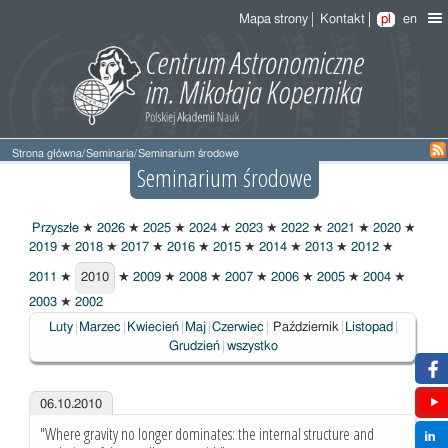
Mapa strony
Kontakt
pl
en
Strona główna
/
Seminaria
/
Seminarium środowe
Seminarium środowe
Przyszłe
★
2026
★
2025
★
2024
★
2023
★
2022
★
2021
★
2020
★
2019
★
2018
★
2017
★
2016
★
2015
★
2014
★
2013
★
2012
★
2011
★
2010
★
2009
★
2008
★
2007
★
2006
★
2005
★
2004
★
2010
2003
★
2002
Wybrane
Luty
Marzec
Kwiecień
Maj
Czerwiec
Październik
Listopad
Grudzień
wszystko
06.10.2010
"Where gravity no longer dominates: the internal structure and