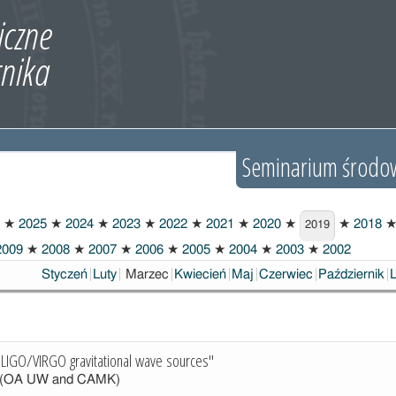
Seminarium środo
★
2025
★
2024
★
2023
★
2022
★
2021
★
2020
★
★
2018
2019
009
★
2008
★
2007
★
2006
★
2005
★
2004
★
2003
★
2002
Wybrane
Styczeń
Luty
Marzec
Kwiecień
Maj
Czerwiec
Październik
f LIGO/VIRGO gravitational wave sources"
(OA UW and CAMK)