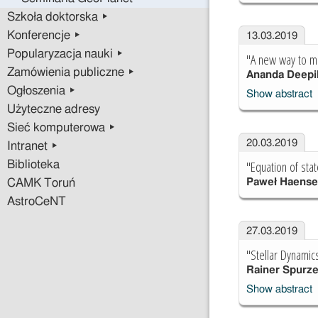
Szkoła doktorska ▸
Konferencje ▸
13.03.2019
Popularyzacja nauki ▸
"A new way to me
Zamówienia publiczne ▸
Ananda Deepik
Ogłoszenia ▸
Show abstract
Użyteczne adresy
Sieć komputerowa ▸
20.03.2019
Intranet ▸
"Equation of sta
Biblioteka
Paweł Haense
CAMK Toruń
AstroCeNT
27.03.2019
"Stellar Dynamics
Rainer Spurz
Show abstract