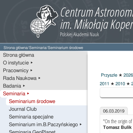
Strona główna
/
Seminaria
/
Seminarium środowe
Strona główna
O instytucie ▸
Pracownicy ▸
Przyszłe
★
2026
Rada Naukowa ▸
2019
2011
★
2010
★
2
Badania ▸
Seminaria ▸
Seminarium środowe
Journal Club
06.03.2019
Seminaria specjalne
"On the origin o
Seminarium im.B.Paczyńskiego ▸
Tomasz Bulik
Seminaria GeoPlanet