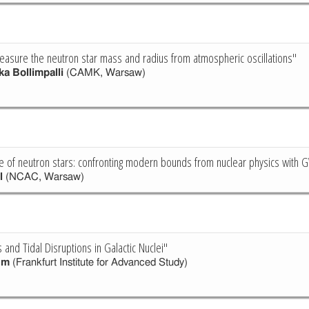
asure the neutron star mass and radius from atmospheric oscillations"
a Bollimpalli
(CAMK, Warsaw)
te of neutron stars: confronting modern bounds from nuclear physics wit
l
(NCAC, Warsaw)
 and Tidal Disruptions in Galactic Nuclei"
em
(Frankfurt Institute for Advanced Study)