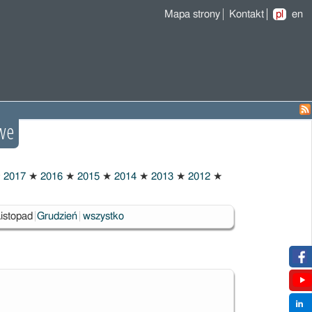
Mapa strony
Kontakt
pl
en
we
★
2017
★
2016
★
2015
★
2014
★
2013
★
2012
★
Wybrane
Listopad
Grudzień
wszystko