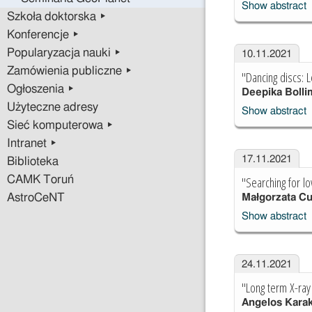
Show abstract
Szkoła doktorska ▸
Konferencje ▸
Popularyzacja nauki ▸
10.11.2021
Zamówienia publiczne ▸
"Dancing discs: L
Ogłoszenia ▸
Deepika Bollim
Użyteczne adresy
Show abstract
Sieć komputerowa ▸
Intranet ▸
17.11.2021
Biblioteka
"Searching for l
CAMK Toruń
AstroCeNT
Małgorzata Cu
Show abstract
24.11.2021
"Long term X-ray
Angelos Karak