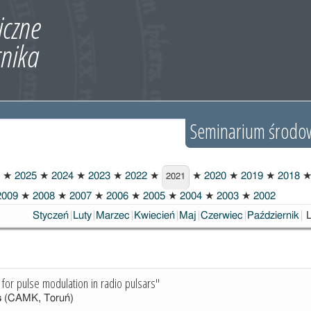
Seminarium środo
★
2025
★
2024
★
2023
★
2022
★
★
2020
★
2019
★
2018
2021
009
★
2008
★
2007
★
2006
★
2005
★
2004
★
2003
★
2002
Styczeń
Luty
Marzec
Kwiecień
Maj
Czerwiec
Październik
or pulse modulation in radio pulsars"
s
(CAMK, Toruń)