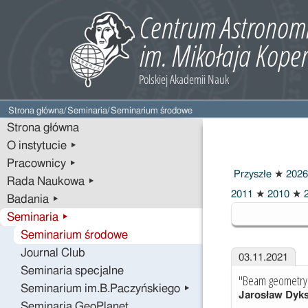
Strona główna
/
Seminaria
/
Seminarium środowe
Strona główna
O instytucie ▸
Pracownicy ▸
Przyszłe
★
2026
Rada Naukowa ▸
2021
2011
★
2010
★
2
Badania ▸
Seminaria ▸
Seminarium środowe
Journal Club
03.11.2021
Seminaria specjalne
"Beam geometry f
Seminarium im.B.Paczyńskiego ▸
Jarosław Dyk
Seminaria GeoPlanet