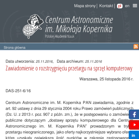
Mapa strony
Kontakt
pl
en
Strona główna
Treść
wpisu
Data utworzenia:
, Data archiwum:
25.11.2016
25.11.2016
Zawiadomienie o rozstrzygnięciu przetargu na sprzęt komputerowy
Warszawa, 25 listopada 2016 r.
DAS-251-6/16
Centrum Astronomiczne im. M. Kopernika PAN zawiadamia, zgodnie z
art. 92 ustawy z dnia 29 stycznia 2004 roku Prawo zamówień publicznych
(Dz. U. z 2013 r. poz. 907 z późn. zm.), że w postępowaniu o zamówienie
publiczne dotyczącym „dostawy sprzętu komputerowego dla Centrum
Astronomicznego im. M. Kopernika PAN” prowadzonym w trybie
przetargu nieograniczonego, jako oferty najkorzystniejsze wybrano oferty,
które uzyskały największą ilość punktów w zakresie zastosowanego