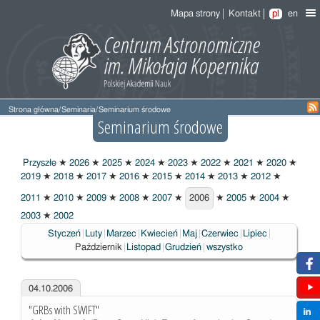
Mapa strony
Kontakt
pl
en
Strona główna
/
Seminaria
/
Seminarium środowe
Seminarium środowe
Przyszłe
★
2026
★
2025
★
2024
★
2023
★
2022
★
2021
★
2020
★
2019
★
2018
★
2017
★
2016
★
2015
★
2014
★
2013
★
2012
★
2011
★
2010
★
2009
★
2008
★
2007
★
2006
★
2005
★
2004
★
2006
2003
★
2002
Wybrane
Styczeń
Luty
Marzec
Kwiecień
Maj
Czerwiec
Lipiec
Październik
Listopad
Grudzień
wszystko
04.10.2006
"GRBs with SWIFT"