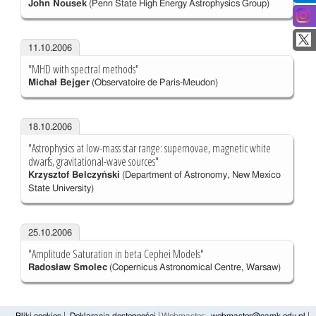
John Nousek
(Penn State High Energy Astrophysics Group)
11.10.2006
"MHD with spectral methods"
Michał Bejger
(Observatoire de Paris-Meudon)
18.10.2006
"Astrophysics at low-mass star range: supernovae, magnetic white
dwarfs, gravitational-wave sources"
Krzysztof Belczyński
(Department of Astronomy, New Mexico
State University)
25.10.2006
"Amplitude Saturation in beta Cephei Models"
Radosław Smolec
(Copernicus Astronomical Centre, Warsaw)