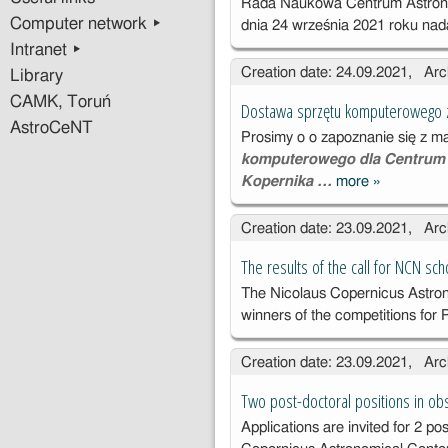
Rada Naukowa Centrum Astrono
Computer network ▸
dnia 24 września 2021 roku na
Intranet ▸
Creation date: 24.09.2021, Arc
Library
CAMK, Toruń
Dostawa sprzętu komputerowego z
AstroCeNT
Prosimy o o zapoznanie się z m
komputerowego dla Centrum 
Kopernika …
more
»
Dostawa
sprzętu
Creation date: 23.09.2021, Arc
komputero
o z podział
The results of the call for NCN sch
na 5 części
The Nicolaus Copernicus Astron
winners of the competitions for
Creation date: 23.09.2021, Arc
Two post-doctoral positions in ob
Applications are invited for 2 po