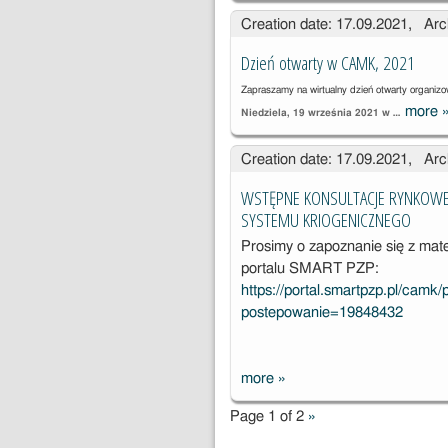
Creation date: 17.09.2021, Arc
Dzień otwarty w CAMK, 2021
Zapraszamy na wirtualny dzień otwarty organi
more
Niedziela, 19 września 2021 w …
D
Creation date: 17.09.2021, Arc
WSTĘPNE KONSULTACJE RYNKOWE
SYSTEMU KRIOGENICZNEGO
Prosimy o zapoznanie się z mate
portalu SMART PZP:
https://portal.smartpzp.pl/camk
postepowanie=19848432
more
»
WSTĘPNE
KONSULTACJ
Page 1 of 2
»
E RYNKOWE