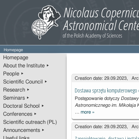
Homepage
Homepage
About the Institute ▸
People ▸
Entries
Creation date: 29.09.2023, Arc
Scientific Council ▸
Dostawa sprzętu komputerowego 
Research ▸
Seminars ▸
Postępowanie dotyczy
Dostawy 
Astronomicznego im. Mikołaja
Doctoral School ▸
…
more
»
Dostawa
Conferences ▸
sprzętu
Scientific outreach (PL)
Creation date: 29.09.2023, Arc
komputeroweg
Announcements ▸
o dla Centrum
Zaprojektowanie, dostawa i instal
Useful links