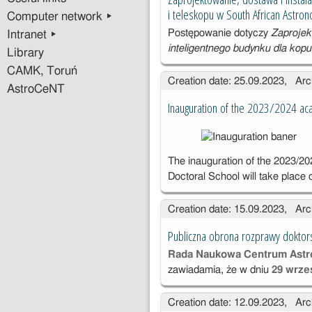
Astronomiczne
i teleskopu w South African Astro
Computer network ▸
go
Postępowanie dotyczy
Zaprojek
Intranet ▸
inteligentnego budynku dla kopu
Library
CAMK, Toruń
Creation date: 25.09.2023, Arc
AstroCeNT
Inauguration of the 2023/2024 ac
The inauguration of the 2023/2
Doctoral School will take place
Creation date: 15.09.2023, Arc
Publiczna obrona rozprawy doktors
Rada Naukowa Centrum Astr
zawiadamia, że w dniu
29 wrześ
Creation date: 12.09.2023, Arc